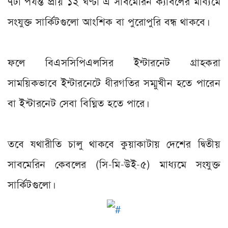
৭টা পর্যন্ত প্রায় ১২ ঘণ্টা এ সাবমেরিন ক্যাবলের মাধ্যমে
সংযুক্ত সার্কিটগুলো আংশিক বা পুরোপুরি বন্ধ থাকবে।
ফলে বিএসসিপিএলসির ইন্টারনেট গ্রাহকরা
সাময়িকভাবে ইন্টারনেটে ধীরগতির সম্মুখীন হতে পারেন
বা ইন্টারনেট সেবা বিঘ্নিত হতে পারে।
তবে যথারীতি চালু থাকবে কুয়াকাটায় দেশের দ্বিতীয়
সাবমেরিন কেবলের (সি-মি-উই-৫) মাধ্যমে সংযুক্ত
সার্কিটগুলো।