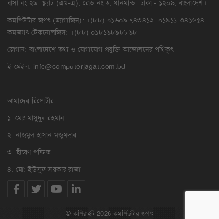
বাসা নং ২৯, ফ্ল্যাট (এম-এ), রোড নং ৬, ধানমন্ডি, ঢাকা - ১২০৯, বাংলাদেশ।
কমপিউটার জগৎ (ম্যাগাজিন): +(৮৮) ০১৬০৯-৭৪৩৪১২, ০১৯১১-৩৪১৬৫৪
কমজগৎ টেকনোলজিস: +(৮৮) ০১৮১৯৮৯৮৮৯৮
স্লোগান: বাংলাদেশে তথ্য ও যোগাযোগ প্রযুক্তি আন্দোলনের পথিকৃৎ
ই-মেইল:
info@computerjagat.com.bd
আমাদের রিপোর্টার:
১. মোঃ মাসুদুর রহমান
২. নাজমুল হাসান মজুমদার
৩. হীরেণ পন্ডিত
৪. মো: ইউসুফ সরকার রাজা
© কপিরাইট 2026 কমপিউটার জগৎ