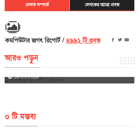
লেখক সম্পর্কে
লেখকের আরো প্রবন্ধ
কমপিউটার জগৎ রিপোর্ট
৪৯৯১ টি প্রবন্ধ
আরও পড়ুন
বাংলালিংকে ফ্রি ওটিটি সাবস্ক্রিপশন
১৪-০৭-২০২৪
০ টি মন্তব্য