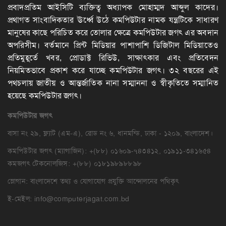
প্রবাদপ্রতিম আইসিটি ব্যক্তিত্ব অধ্যাপক মোহাম্মদ আব্দুল কাদের।
প্রথাগত সাংবাদিকতার ঊর্ধ্বে উঠে কমপিউটার নামক যন্ত্রটিকে সাধারণ
মানুষের কাছে পরিচিত করে তোলার ক্ষেত্রে কমপিউটার জগৎ এর অবদান
অপরিসীম। বর্তমানে প্রিন্ট মিডিয়ার পাশাপাশি ডিজিটাল মিডিয়াতেও
প্রতিমুহূর্তে খবর, প্রোডাক্ট রিভিউ, সাক্ষাৎকার এবং প্রতিবেদন
নিয়মিতভাবে প্রকাশ করে যাচ্ছে কমপিউটার জগৎ। ৩২ বছরের এই
পথচলায় জাতীয় ও আন্তর্জাতিক নানা সম্মাননা ও স্বীকৃতিতে সম্মানিত
হয়েছে কমপিউটার জগৎ।
কমপিউটার
জগৎ
বাসা নং ২৯, ফ্ল্যাট (এম-এ), রোড নং ৬, ধানমন্ডি, ঢাকা - ১২০৯, বাংলাদেশ।
কমপিউটার জগৎ (ম্যাগাজিন): +(৮৮) ০১৬০৯-৭৪৩৪১২, ০১৯১১-৩৪১৬৫৪
কমজগৎ টেকনোলজিস: +(৮৮) ০১৮১৯৮৯৮৮৯৮
স্লোগান: বাংলাদেশে তথ্য ও যোগাযোগ প্রযুক্তি আন্দোলনের পথিকৃৎ
ই-মেইল:
info@computerjagat.com.bd