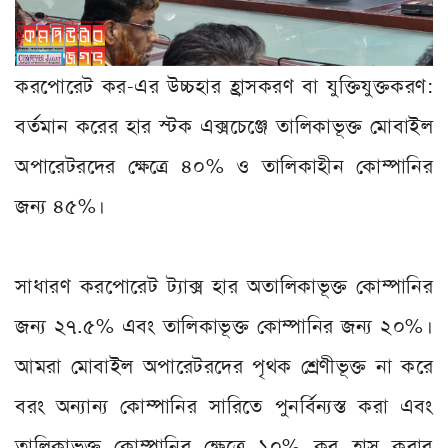
করপোরেট কর-এর উচ্চহার হ্রাসকরণ বা যুক্তিযুক্তকরণ:
বর্তমান করের হার স্টক এক্সচেঞ্জে তালিকাভূক্ত মোবাইল
অপারেটরদের ক্ষেত্রে ৪০% ও তালিকাহীন কোম্পানির
জন্য ৪৫%।
সাধারণ করপোরেট ট্যাক্স হার অতালিকাভূক্ত কোম্পানির
জন্য ২৭.৫% এবং তালিকাভূক্ত কোম্পানির জন্য ২০%।
আমরা মোবাইল অপারেটরদের পৃথক শ্রেণীভূক্ত না করে
বরং অন্যান্য কোম্পানির সারিতে পুনর্বিন্যস্ত করা এবং
তালিকাভূক্ত কোম্পানির ক্ষেত্রে ১০% কর হ্রাস করার