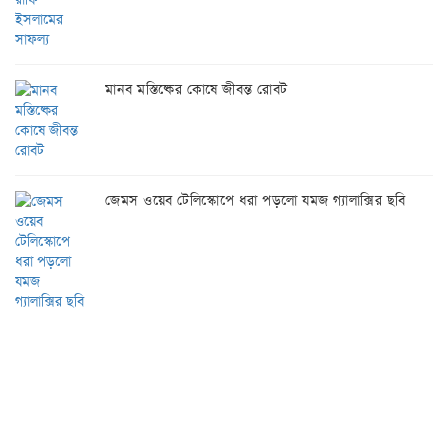
মানব মস্তিষ্কের কোষে জীবন্ত রোবট
জেমস ওয়েব টেলিস্কোপে ধরা পড়লো যমজ গ্যালাক্সির ছবি