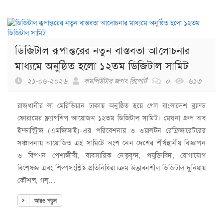
ডিজিটাল রূপান্তরের নতুন বাস্তবতা আলোচনার
মাধ্যমে অনুষ্ঠিত হলো ১২তম ডিজিটাল সামিট
২১-০৬-২০২৬
কমপিউটার জগৎ রিপোর্ট
০
৬১৩
রাজধানীর লা মেরিডিয়ান ঢাকায় অনুষ্ঠিত হয়ে গেল বাংলাদেশ ব্র্যান্ড
ফোরামের ফ্ল্যাগশিপ আয়োজন ১২তম ডিজিটাল সামিট। মেঘনা গ্রুপ অব
ইন্ডাস্ট্রিজ (এমজিআই)-এর পরিবেশনায় ও ওয়ালটন রেফ্রিজারেটরের
সঞ্চালনায় আয়োজিত এই সামিটে অংশ নেন দেশের শীর্ষস্থানীয় বিজ্ঞাপন
ও বিপণন পেশাজীবী, ব্যবসায়িক নেতৃবৃন্দ, প্রযুক্তিবিদ, যোগাযোগ
বিশেষজ্ঞ এবং শিল্পসংশ্লিষ্ট প্রতিনিধিরা।ক্রম উদ্ভাবনশীল ডিজিটাল দুনিয়ায়
কৌশল, গল্...
আরও পড়ুন