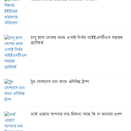
চালু হলো দেশের প্রথম এআই নির্ভর আইইএলটিএস সহায়ক
প্ল্যাটফর্ম
ট্রুথ সোশ্যালে ডান কানে গুলিবিদ্ধ ট্রাম্প
ডার্ক ওয়েবে আপনার নাম ঠিকানা আছে কি না জানাবে গুগল