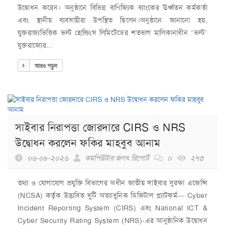
উদ্বোধন করেন। অনুষ্ঠানে বিভিন্ন বাণিজ্যিক ব্যাংকের ঊর্ধ্বতন কর্মকর্তা
এবং স্থানীয় ব্যবসায়ীরা উপস্থিত ছিলেন।অনুষ্ঠানে জানানো হয়,
যুক্তরাজ্যভিত্তিক ভল্ট হোল্ডিংস লিমিটেডের শতভাগ মালিকানাধীন ‘ভল্ট’
যুক্তরাজ্যের...
আরও পড়ুন
সাইবার নিরাপত্তা জোরদারে CIRS ও NRS
উদ্বোধন করলেন ফকির মাহবুব আনাম
০৬-০৮-২০২৬
কমপিউটার জগৎ রিপোর্ট
০
২৭৩
তথ্য ও যোগাযোগ প্রযুক্তি বিভাগের অধীন জাতীয় সাইবার সুরক্ষা এজেন্সি
(NCSA) কর্তৃক উদ্ভাবিত দুটি অত্যাধুনিক ডিজিটাল প্ল্যাটফর্ম— Cyber
Incident Reporting System (CIRS) এবং National ICT &
Cyber Security Rating System (NRS)-এর আনুষ্ঠানিক উদ্বোধন