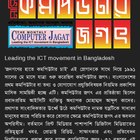
Leading the ICT movement in Bangladesh
'জনগণের হাতে কমপিউটার চাই' এই স্লোগানকে সাথে নিয়ে ১৯৯১
সালের মে মাসে যাত্রা শুরু করেছিল কমপিউটার জগৎ। বাংলাদেশের
প্রথম কমপিউটার বা তথ্য ও যোগাযোগ প্রযুক্তিবিষয়ক নিয়মিত প্রকাশিত
মাসিক সাময়িকী হচ্ছে এটি। কমপিউটার জগৎ এর প্রতিষ্ঠাতা ছিলেন
প্রবাদপ্রতিম আইসিটি ব্যক্তিত্ব অধ্যাপক মোহাম্মদ আব্দুল কাদের।
প্রথাগত সাংবাদিকতার ঊর্ধ্বে উঠে কমপিউটার নামক যন্ত্রটিকে সাধারণ
মানুষের কাছে পরিচিত করে তোলার ক্ষেত্রে কমপিউটার জগৎ এর অবদান
অপরিসীম। বর্তমানে প্রিন্ট মিডিয়ার পাশাপাশি ডিজিটাল মিডিয়াতেও
প্রতিমুহূর্তে খবর, প্রোডাক্ট রিভিউ, সাক্ষাৎকার এবং প্রতিবেদন
নিয়মিতভাবে প্রকাশ করে যাচ্ছে কমপিউটার জগৎ। ৩২ বছরের এই