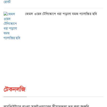
জেমস ওয়েব টেলিস্কোপে ধরা পড়লো যমজ গ্যালাক্সির ছবি
টেকনলজি
কমপিউটারে বাংলা সফটওয়্যারের সীমাবদ্ধতা দূর করা জরুরি