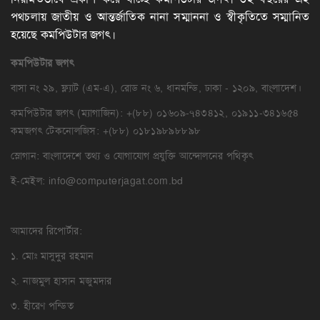
পথচলায় জাতীয় ও আন্তর্জাতিক নানা সম্মাননা ও স্বীকৃতিতে সম্মানিত
হয়েছে কমপিউটার জগৎ।
কমপিউটার
জগৎ
বাসা নং ২৯, ফ্ল্যাট (এম-এ), রোড নং ৬, ধানমন্ডি, ঢাকা - ১২০৯, বাংলাদেশ।
কমপিউটার জগৎ (ম্যাগাজিন): +(৮৮) ০১৬০৯-৭৪৩৪১২, ০১৯১১-৩৪১৬৫৪
কমজগৎ টেকনোলজিস: +(৮৮) ০১৮১৯৮৯৮৮৯৮
স্লোগান: বাংলাদেশে তথ্য ও যোগাযোগ প্রযুক্তি আন্দোলনের পথিকৃৎ
ই-মেইল:
info@computerjagat.com.bd
আমাদের রিপোর্টার:
১. মোঃ মাসুদুর রহমান
২. নাজমুল হাসান মজুমদার
৩. হীরেণ পন্ডিত