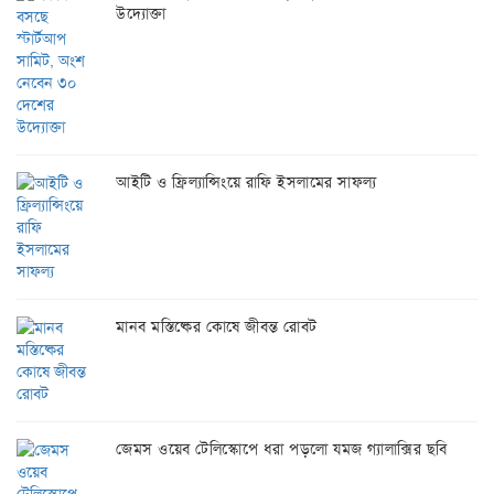
উদ্যোক্তা
আইটি ও ফ্রিল্যান্সিংয়ে রাফি ইসলামের সাফল্য
মানব মস্তিষ্কের কোষে জীবন্ত রোবট
জেমস ওয়েব টেলিস্কোপে ধরা পড়লো যমজ গ্যালাক্সির ছবি