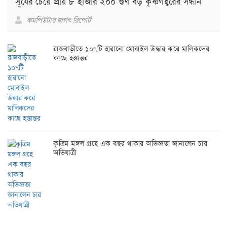
সূর্যের চেয়ে প্রায় ৮ হাজার ২০০ গুণ বড় কৃষ্ণগহ্বরের সন্ধান
কমপিউটার জগৎ রিপোর্ট
রাজবাড়ীতে ১০৭টি হারানো মোবাইল উদ্ধার করে মালিকদের
কাছে হস্তান্তর
কৃত্রিম মঙ্গল গ্রহে এক বছর থাকার অভিজ্ঞতা জানালেন চার
অভিযাত্রী