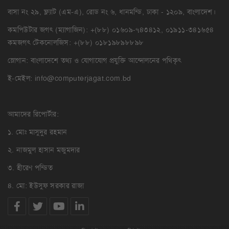
বাসা নং ২৯, ফ্ল্যাট (এম-এ), রোড নং ৬, ধানমন্ডি, ঢাকা - ১২০৯, বাংলাদেশ।
কমপিউটার জগৎ (ম্যাগাজিন): +(৮৮) ০১৬০৯-৭৪৩৪১২, ০১৯১১-৩৪১৬৫৪
কমজগৎ টেকনোলজিস: +(৮৮) ০১৮১৯৮৯৮৮৯৮
স্লোগান: বাংলাদেশে তথ্য ও যোগাযোগ প্রযুক্তি আন্দোলনের পথিকৃৎ
ই-মেইল:
info@computerjagat.com.bd
আমাদের রিপোর্টার:
১. মোঃ মাসুদুর রহমান
২. নাজমুল হাসান মজুমদার
৩. হীরেণ পন্ডিত
৪. মো: ইউসুফ সরকার রাজা