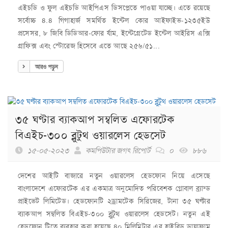
এইচডি ও ফুল এইচডি আইপিএস ডিসপ্লেতে পাওয়া যাচ্ছে। এতে রয়েছে
সর্বোচ্চ ৪.৪ গিগাহার্জ সমর্থিত ইন্টেল কোর আইফাইভ-১২৩৫ইউ
প্রসেসর, ৮ জিবি ডিডিআর-ফোর র্যাম, ইন্টেগ্রেটেড ইন্টেল আইরিস এক্সি
গ্রাফিক্স এবং স্টোরেজ হিসেবে এতে আছে ২৫৬/৫১...
আরও পড়ুন
৩৫ ঘণ্টার ব্যাকআপ সম্বলিত এফোরটেক
বিএইচ-৩০০ ব্লুটুথ ওয়ারলেস হেডসেট
১৫-০৫-২০২৩
কমপিউটার জগৎ রিপোর্ট
০
৮৮৬
দেশের আইটি বাজারে নতুন ওয়ারলেস হেডফোন নিয়ে এসেছে
বাংলাদেশে এফোরটেক এর একমাত্র অনুমোদিত পরিবেশক গ্লোবাল ব্র্যান্ড
প্রাইভেট লিমিটেড। হেডফোনটি ২ড্রামটেক সিরিজের, টানা ৩৫ ঘণ্টার
ব্যাকআপ সম্বলিত বিএইচ-৩০০ ব্লুটুথ ওয়ারলেস হেডসেট। নতুন এই
হেডফোন টিতে ব্যবহার করা হয়েছে ৪০ মিলিমিটার এর হাইব্রিড ডায়াফ্রাম