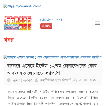
রেজিষ্ট্রেশন
|
লগইন
Toggl
আর্কাইভ
navig
খবর
বাজারে এসেছে ইন্টেল ১২তম জেনারেশনের কোর-
আইফাইভ লেনোভো ল্যাপটপ
২৪-০৫-২০২৩
কমপিউটার জগৎ রিপোর্ট
০
৭০৯
গ্লোবাল ব্র্যান্ড প্রাইভেট লিমিটেড পরিবেশিত লেনোভো দেশের বাজারে
নিয়ে এসেছে ইন্টেল ১২তম জেনারেশন-এর ১৪”/১৫.৬” ইঞ্চির
আইডিয়াপ্যাড স্লিম থ্রি-আই ল্যাপটপ। মডেলভেদে ল্যাপটপগুলো ফুল