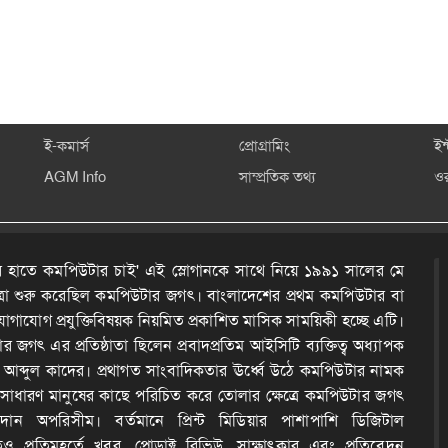
ই-কমার্স
প্রোগ্রামিং
ইন
AGM Info
সাম্প্রতিক তথ্য
ও
 হাতে কমপিউটার চাই' এই স্লোগানকে সাথে নিয়ে ১৯৯১ সালের মে
ত্রা শুরু করেছিল কমপিউটার জগৎ। বাংলাদেশের প্রথম কমপিউটার বা
োগাযোগ প্রযুক্তিবিষয়ক নিয়মিত প্রকাশিত মাসিক সাময়িকী হচ্ছে এটি।
 জগৎ এর প্রতিষ্ঠাতা ছিলেন প্রবাদপ্রতিম আইসিটি ব্যক্তিত্ব অধ্যাপক
দ আব্দুল কাদের। প্রথাগত সাংবাদিকতার ঊর্ধ্বে উঠে কমপিউটার নামক
কে সাধারণ মানুষের কাছে পরিচিত করে তোলার ক্ষেত্রে কমপিউটার জগৎ
ন অপরিসীম। বর্তমানে প্রিন্ট মিডিয়ার পাশাপাশি ডিজিটাল
েও প্রতিমুহূর্তে খবর, প্রোডাক্ট রিভিউ, সাক্ষাৎকার এবং প্রতিবেদন