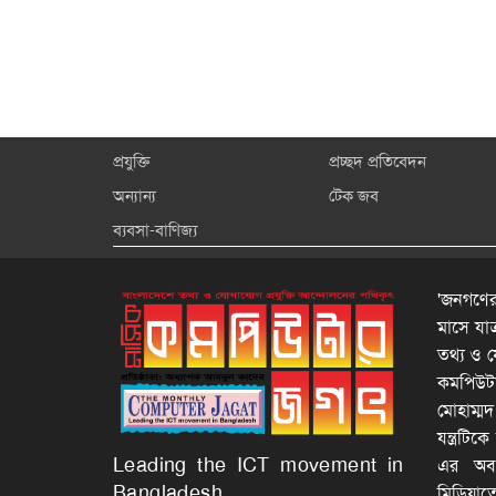
প্রযুক্তি
প্রচ্ছদ প্রতিবেদন
অন্যান্য
টেক জব
ব্যবসা-বাণিজ্য
'জনগণের
মাসে যা
তথ্য ও য
কমপিউটার
মোহাম্ম
যন্ত্রটি
Leading the ICT movement in
এর অবদা
Bangladesh
মিডিয়াত