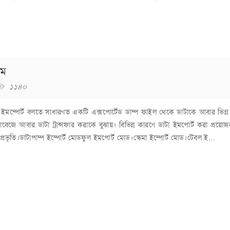
েম
১১৪০
 ইমম্পোর্ট বলতে সাধারণত একটি এক্সপোর্টেড ডাম্প ফাইল থেকে ডাটাকে আবার ভিন্
াবেজে আবার ডাটা ট্রান্সফার করাকে বুঝায়। বিভিন্ন কারণে ডাটা ইমপোর্ট করা প্রয়ো
প্রভৃতি।ডাটাপাম্প ইম্পোর্ট মোডফুল ইমপোর্ট মোড।স্কেমা ইম্পোর্ট মোড।টেবল ই...