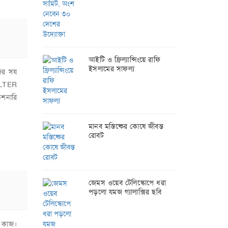
আইটি ও ফ্রিল্যান্সিংয়ে রাফি
ইসলামের সাফল্য
জের সয
।ALTER
শনারি
মানব মস্তিষ্কের কোষে জীবন্ত
রোবট
জেমস ওয়েব টেলিস্কোপে ধরা
পড়লো যমজ গ্যালাক্সির ছবি
ি কাজ।