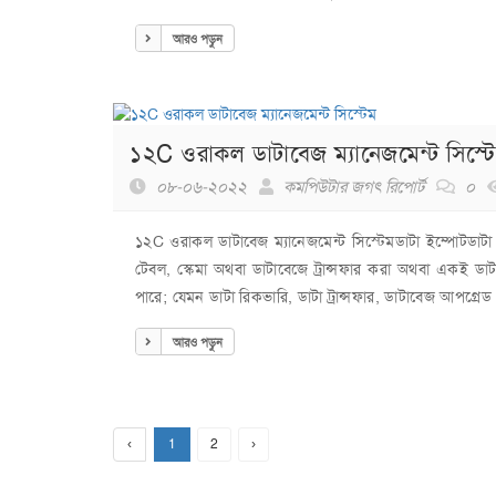
আরও পড়ুন
১২C ওরাকল ডাটাবেজ ম্যানেজমেন্ট সিস্ট
০৮-০৬-২০২২
কমপিউটার জগৎ রিপোর্ট
০
১২C ওরাকল ডাটাবেজ ম্যানেজমেন্ট সিস্টেমডাটা ইম্পোটডাটা
টেবল, স্কেমা অথবা ডাটাবেজে ট্রান্সফার করা অথবা একই ডাট
পারে; যেমন ডাটা রিকভারি, ডাটা ট্রান্সফার, ডাটাবেজ আপগ্রেড 
আরও পড়ুন
‹
1
2
›