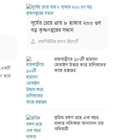
সূর্যের চেয়ে প্রায় ৮ হাজার ২০০ গুণ
বড় কৃষ্ণগহ্বরের সন্ধান
কমপিউটার জগৎ রিপোর্ট
রাজবাড়ীতে ১০৭টি হারানো
মোবাইল উদ্ধার করে মালিকদের
ন একটি
কাছে হস্তান্তর
জন হতে
কৃত্রিম মঙ্গল গ্রহে এক বছর
থাকার অভিজ্ঞতা জানালেন চার
অভিযাত্রী