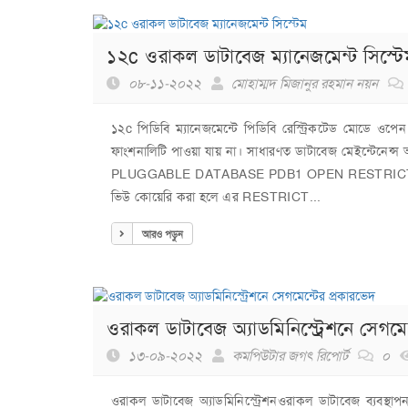
১২c ওরাকল ডাটাবেজ ম্যানেজমেন্ট সিস্টে
০৮-১১-২০২২
মোহাম্মদ মিজানুর রহমান নয়ন
১২c পিডিবি ম্যানেজমেন্টে পিডিবি রেস্ট্রিকটেড মোডে ও
ফাংশনালিটি পাওয়া যায় না। সাধারণত ডাটাবেজ মেইন্টেনেন
PLUGGABLE DATABASE PDB1 OPEN RESTRICTED;পিডিব
ভিউ কোয়েরি করা হলে এর RESTRICT...
আরও পড়ুন
ওরাকল ডাটাবেজ অ্যাডমিনিস্ট্রেশনে সেগমেন
১৩-০৯-২০২২
কমপিউটার জগৎ রিপোর্ট
০
ওরাকল ডাটাবেজ অ্যাডমিনিস্ট্রেশনওরাকল ডাটাবেজ ব্যবস্থাপন