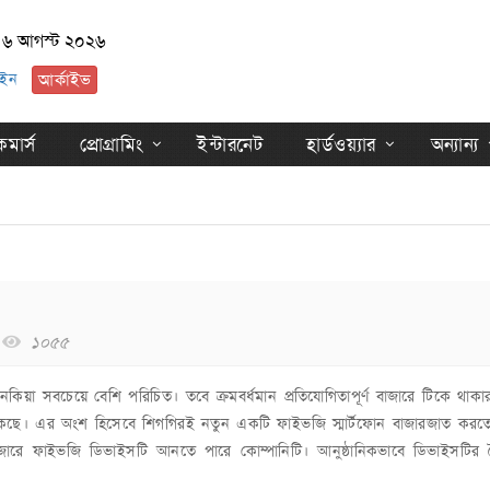
, ৬ আগস্ট ২০২৬
ইন
আর্কাইভ
মার্স
প্রোগ্রামিং
ইন্টারনেট
হার্ডওয়্যার
অন্যান্য
১০৫৫
নকিয়া সবচেয়ে বেশি পরিচিত। তবে ক্রমবর্ধমান প্রতিযোগিতাপূর্ণ বাজারে টিকে থাক
ে ঝুঁকছে। এর অংশ হিসেবে শিগগিরই নতুন একটি ফাইভজি স্মার্টফোন বাজারজাত করত
ারে ফাইভজি ডিভাইসটি আনতে পারে কোম্পানিটি। আনুষ্ঠানিকভাবে ডিভাইসটির বৈশ