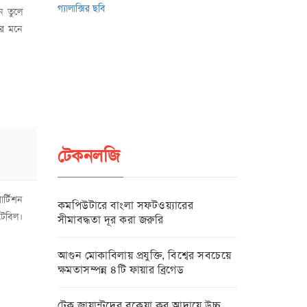
ে তুলে
ের মনে
টেকনলজি
র্টিশন
কমপিউটারে বাংলা সফটওয়্যারের
টেবিল।
সীমাবদ্ধতা দূর করা জরুরি
আগুন মোকাবিলায় প্রযুক্তি, বিশ্বের সবচেয়ে
ক্ষমতাসম্পন্ন ৪টি ফায়ার ব্রিগেড
টেক জায়ান্টদের বকেয়া কর আদায়ে উচ্চ