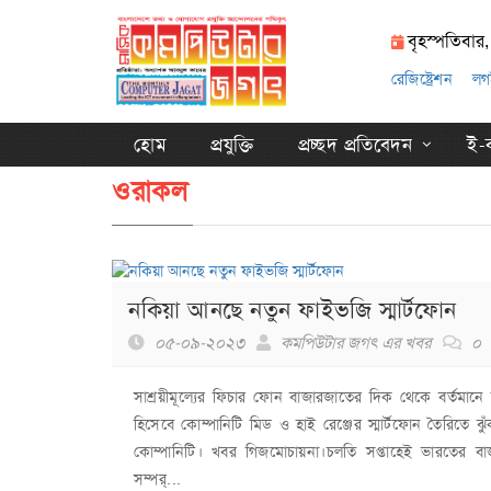
বৃহস্পতিবার
রেজিষ্ট্রেশন
লগ
হোম
প্রযুক্তি
প্রচ্ছদ প্রতিবেদন
ই-ক
ওরাকল
নকিয়া আনছে নতুন ফাইভজি স্মার্টফোন
০৫-০৯-২০২৩
কমপিউটার জগৎ এর খবর
০
সাশ্রয়ীমূল্যের ফিচার ফোন বাজারজাতের দিক থেকে বর্তমানে 
হিসেবে কোম্পানিটি মিড ও হাই রেঞ্জের স্মার্টফোন তৈরিত
কোম্পানিটি। খবর গিজমোচায়না।চলতি সপ্তাহেই ভারতের বাজ
সম্পর্...