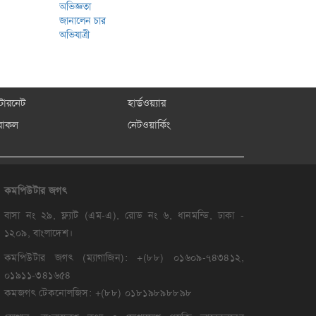
্টারনেট
হার্ডওয়্যার
রাকল
নেটওয়ার্কিং
কমপিউটার
জগৎ
বাসা নং ২৯, ফ্ল্যাট (এম-এ), রোড নং ৬, ধানমন্ডি, ঢাকা -
১২০৯, বাংলাদেশ।
কমপিউটার জগৎ (ম্যাগাজিন): +(৮৮) ০১৬০৯-৭৪৩৪১২,
০১৯১১-৩৪১৬৫৪
কমজগৎ টেকনোলজিস: +(৮৮) ০১৮১৯৮৯৮৮৯৮