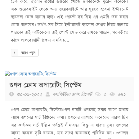
চেক করে, ইত্যাদি প্রশ্নের উত্তরের খোঁজে ইন্টারনেটে ঘুরেন অনেকে।
এক ওয়েবসাইট থেকে অন্য ওয়েবসাইটে আর ঘুরতে হবেনা ইন্টারনেট
ব্যালেন্স কোড জানার জন্য। এই পোস্টে সব সিম এর এমবি চেক করার
কোড জানবেন। অর্থাৎ সব সিমে ইন্টারনেট ব্যালেন্স দেখার নিয়ম জানতে
পারবেন এই আর্টিকেলে। এই পোস্ট সেভ করে রাখতে পারেন, পরবর্তীতে
কাজে লাগবে।গ্রামীণফোন এমবি চ...
আরও পড়ুন
গুগল ক্রোম অপারেটিং সিস্টেম
৩০-০৯-২০২২
কমপিউটার জগৎ রিপোর্ট
০
৬৪১
গুগল ক্রোম অপারেটিং সিস্টেমগুগল নামটি শুনলেই সবার আগে মাথায়
আসে গুগলের সার্চ ইঞ্জিনের কথা। গুগলের ব্যাপারে অনেকের ধারণা ছিল
এর কার্যক্রম সার্চ ইঞ্জিন পর্যন্তই সীমাবদ্ধ। কিন্তু এ ধারণা ভুল। গুগলের
আরো অনেক সৃষ্টি রয়েছে, যার সাথে অনেকেই পরিচিত নন। গুগলের