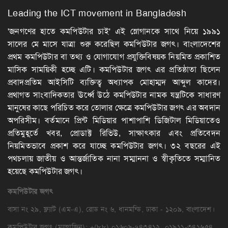
Leading the ICT movement in Bangladesh
'জনগণের হাতে কমপিউটার চাই' এই স্লোগানকে সাথে নিয়ে ১৯৯১
সালের মে মাসে যাত্রা শুরু করেছিল কমপিউটার জগৎ। বাংলাদেশের
প্রথম কমপিউটার বা তথ্য ও যোগাযোগ প্রযুক্তিবিষয়ক নিয়মিত প্রকাশিত
মাসিক সাময়িকী হচ্ছে এটি। কমপিউটার জগৎ এর প্রতিষ্ঠাতা ছিলেন
প্রবাদপ্রতিম আইসিটি ব্যক্তিত্ব অধ্যাপক মোহাম্মদ আব্দুল কাদের।
প্রথাগত সাংবাদিকতার ঊর্ধ্বে উঠে কমপিউটার নামক যন্ত্রটিকে সাধারণ
মানুষের কাছে পরিচিত করে তোলার ক্ষেত্রে কমপিউটার জগৎ এর অবদান
অপরিসীম। বর্তমানে প্রিন্ট মিডিয়ার পাশাপাশি ডিজিটাল মিডিয়াতেও
প্রতিমুহূর্তে খবর, প্রোডাক্ট রিভিউ, সাক্ষাৎকার এবং প্রতিবেদন
নিয়মিতভাবে প্রকাশ করে যাচ্ছে কমপিউটার জগৎ। ৩২ বছরের এই
পথচলায় জাতীয় ও আন্তর্জাতিক নানা সম্মাননা ও স্বীকৃতিতে সম্মানিত
হয়েছে কমপিউটার জগৎ।
কমপিউটার
জগৎ
বাসা নং ২৯, ফ্ল্যাট (এম-এ), রোড নং ৬, ধানমন্ডি, ঢাকা - ১২০৯, বাংলাদেশ।
কমপিউটার জগৎ (ম্যাগাজিন): +(৮৮) ০১৬০৯-৭৪৩৪১২, ০১৯১১-৩৪১৬৫৪