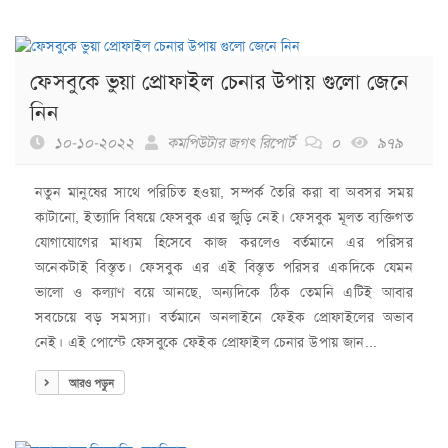
ফেসবুকে ভুয়া প্রোফাইল চেনার উপায় গুলো জেনে
নিন
১০-১০-২০২২
কমপিউটার জগৎ রিপোর্ট
০
৯৭৯
নতুন মানুষের সাথে পরিচিত হওয়া, সম্পর্ক তৈরি করা বা অবসর সময়
কাটানো, ইত্যাদি বিষয়ে ফেসবুক এর জুড়ি নেই। ফেসবুক মূলত ব্যক্তিগত
যোগাযোগের মাধ্যম হিসেবে কাজ করলেও বর্তমানে এর পরিসর
অনেকটাই বিস্তৃত। ফেসবুক এর এই বিস্তৃত পরিসর একদিকে যেমন
ভালো ও কল্যাণ বয়ে আনছে, অন্যদিকে ঠিক তেমনি এটিই আবার
সবচেয়ে বড় সমস্যা। বর্তমানে অনলাইনে ফেইক প্রোফাইলের অভাব
নেই। এই পোস্টে ফেসবুকে ফেইক প্রোফাইল চেনার উপায় জান...
আরও পড়ুন