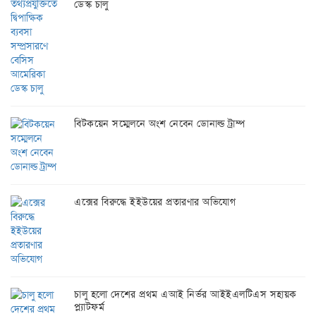
ডেস্ক চালু
বিটকয়েন সম্মেলনে অংশ নেবেন ডোনাল্ড ট্রাম্প
এক্সের বিরুদ্ধে ইইউয়ের প্রতারণার অভিযোগ
চালু হলো দেশের প্রথম এআই নির্ভর আইইএলটিএস সহায়ক
প্ল্যাটফর্ম