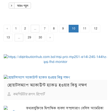
আরও পড়ুন
‹
1
2
...
7
8
9
10
11
12
13
...
29
30
›
হোয়াটসঅ্যাপ অ্যাকাউন্ট হ্যাকড হওয়ার কিছু লক্ষণ
কমপিউটার জগৎ রিপোর্ট
তথ্যপ্রযুক্তিতে দ্বিপাক্ষিক ব্যবসা সম্প্রসারণে বেসিস আমেরিকা