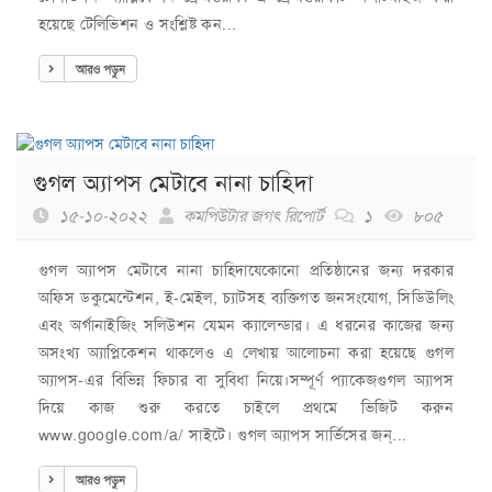
হয়েছে টেলিভিশন ও সংশ্লিষ্ট কন...
আরও পড়ুন
গুগল অ্যাপস মেটাবে নানা চাহিদা
১৫-১০-২০২২
কমপিউটার জগৎ রিপোর্ট
১
৮০৫
গুগল অ্যাপস মেটাবে নানা চাহিদাযেকোনো প্রতিষ্ঠানের জন্য দরকার
অফিস ডকুমেন্টেশন, ই-মেইল, চ্যাটসহ ব্যক্তিগত জনসংযোগ, সিডিউলিং
এবং অর্গানাইজিং সলিউশন যেমন ক্যালেন্ডার। এ ধরনের কাজের জন্য
অসংখ্য অ্যাপ্লিকেশন থাকলেও এ লেখায় আলোচনা করা হয়েছে গুগল
অ্যাপস-এর বিভিন্ন ফিচার বা সুবিধা নিয়ে।সম্পূর্ণ প্যাকেজগুগল অ্যাপস
দিয়ে কাজ শুরু করতে চাইলে প্রথমে ভিজিট করুন
www.google.com/a/ সাইটে। গুগল অ্যাপস সার্ভিসের জন্...
আরও পড়ুন