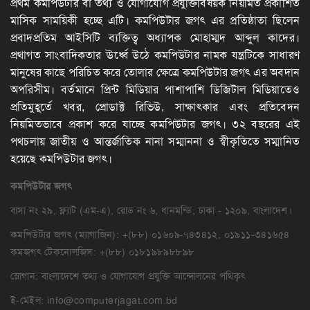
প্রথম কমপিউটার বা তথ্য ও যোগাযোগ প্রযুক্তিবিষয়ক নিয়মিত প্রকাশিত
মাসিক সাময়িকী হচ্ছে এটি। কমপিউটার জগৎ এর প্রতিষ্ঠাতা ছিলেন
প্রবাদপ্রতিম আইসিটি ব্যক্তিত্ব অধ্যাপক মোহাম্মদ আব্দুল কাদের।
প্রথাগত সাংবাদিকতার ঊর্ধ্বে উঠে কমপিউটার নামক যন্ত্রটিকে সাধারণ
মানুষের কাছে পরিচিত করে তোলার ক্ষেত্রে কমপিউটার জগৎ এর অবদান
অপরিসীম। বর্তমানে প্রিন্ট মিডিয়ার পাশাপাশি ডিজিটাল মিডিয়াতেও
প্রতিমুহূর্তে খবর, প্রোডাক্ট রিভিউ, সাক্ষাৎকার এবং প্রতিবেদন
নিয়মিতভাবে প্রকাশ করে যাচ্ছে কমপিউটার জগৎ। ৩২ বছরের এই
পথচলায় জাতীয় ও আন্তর্জাতিক নানা সম্মাননা ও স্বীকৃতিতে সম্মানিত
হয়েছে কমপিউটার জগৎ।
কমপিউটার
জগৎ
বাসা নং ২৯, ফ্ল্যাট (এম-এ), রোড নং ৬, ধানমন্ডি, ঢাকা - ১২০৯, বাংলাদেশ।
কমপিউটার জগৎ (ম্যাগাজিন): +(৮৮) ০১৬০৯-৭৪৩৪১২, ০১৯১১-৩৪১৬৫৪
কমজগৎ টেকনোলজিস: +(৮৮) ০১৮১৯৮৯৮৮৯৮
স্লোগান: বাংলাদেশে তথ্য ও যোগাযোগ প্রযুক্তি আন্দোলনের পথিকৃৎ
ই-মেইল:
info@computerjagat.com.bd