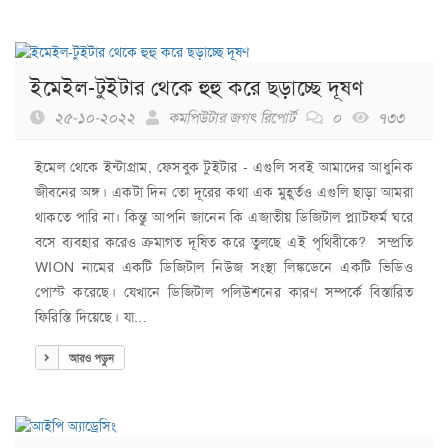
ইমেইল-টুইটার থেকে হুহু করে ছড়াচ্ছে দূষণ
২৫-১০-২০২২
কমপিউটার জগৎ রিপোর্ট
০
৭৩৩
ইমেল থেকে ইন্টাগ্রাম, ফেসবুক টুইটার - এগুলি সবই আমাদের আধুনিক
জীবনের অঙ্গ। একটা দিন তো দূরের কথা এক মুহূর্তও এগুলি ছাড়া আমরা
থাকতে পারি না। কিন্তু আপনি জানেন কি এজাতীয় ডিজিটাল প্ল্যাটফর্ম ঘরে
বসে ব্যবহার করেও ক্রমাগত দূষিত করে তুলছে এই পৃথিবীকে? সম্প্রতি
WION নামের একটি ডিজিটাল নিউজ সংস্থা লিঙ্কডেনে একটি ভিডিও
পোস্ট করেছে। যেখানে ডিজিটাল পলিউশনের কারণ সম্পর্কে বিস্তারিত
ফিরিস্তি দিয়েছে। যা...
আরও পড়ুন