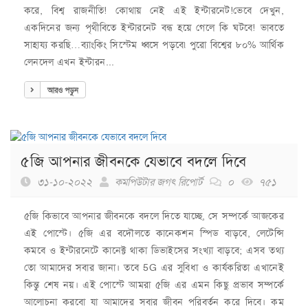
করে, বিশ্ব রাজনীতি! কোথায় নেই এই ইন্টারনেট!ভেবে দেখুন,
একদিনের জন্য পৃথীবিতে ইন্টারনেট বন্ধ হয়ে গেলে কি ঘটবে! ভাবতে
সাহায্য করছি…ব্যাংকিং সিস্টেম ধ্বসে পড়বে৷ পুরো বিশ্বের ৮০% আর্থিক
লেনদেল এখন ইন্টারন...
আরও পড়ুন
৫জি আপনার জীবনকে যেভাবে বদলে দিবে
৩১-১০-২০২২
কমপিউটার জগৎ রিপোর্ট
০
৭৫১
৫জি কিভাবে আপনার জীবনকে বদলে দিতে যাচ্ছে, সে সম্পর্কে আজকের
এই পোস্টে। ৫জি এর বদৌলতে কানেকশন স্পিড বাড়বে, লেটেন্সি
কমবে ও ইন্টারনেটে কানেক্ট থাকা ডিভাইসের সংখ্যা বাড়বে; এসব তথ্য
তো আমাদের সবার জানা। তবে 5G এর সুবিধা ও কার্যকরিতা এখানেই
কিন্তু শেষ নয়। এই পোস্টে আমরা ৫জি এর এমন কিছু প্রভাব সম্পর্কে
আলোচনা করবো যা আমাদের সবার জীবন পরিবর্তন করে দিবে। কম