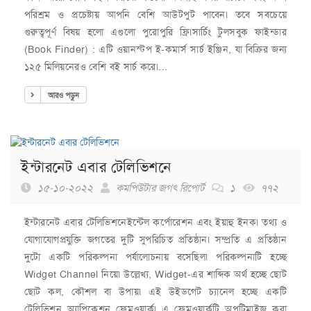
পরিশ্রম ও প্রচেষ্টায় আপনি বেশি আউটপুট পাবেন৷ তবে সবচেয়ে
গুরুত্বপূর্ণ বিষয় হলো এগুলো পুরোপুরি ফ্রি৷সার্চিং টুলসবুক ফাইন্ডার
(Book Finder) : এটি ওয়ানস্টপ ই-কমার্স সার্চ ইঞ্জিন, যা বিক্রির জন্য
১২৫ মিলিয়নেরও বেশি বই সার্চ করে৷...
আরও পড়ুন
ইন্টারনেট এবার টেলিভিশনে
১৫-১০-২০২২
কমপিউটার জগৎ রিপোর্ট
১
৭৭২
ইন্টারনেট এবার টেলিভিশনেইন্টেল কর্পোরেশন এবং ইয়াহু ইনক৷ তথ্য ও
যোগাযোগপ্রযুক্তি জগতের দুটি সুপরিচিত প্রতিষ্ঠান৷ সম্প্রতি এ প্রতিষ্ঠান
দুটো একটি পরিকল্পনা পর্যালোচনায় বসেছিল৷ পরিকল্পনাটি হচ্ছে
Widget Channel নিয়ে৷ উল্লেখ্য, Widget-এর শাব্দিক অর্থ হচ্ছে ছোট
ছোট কল, কৌশল বা উপায়৷ এই উইডগেট চ্যানেল হচ্ছে একটি
টেলিভিশন অ্যাপ্লিকেশন ফ্রেমওয়ার্ক৷ এ ফ্রেমওয়ার্কটি অপটিমাইজ করা