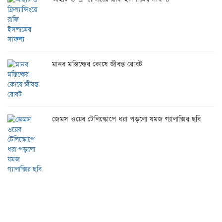
মানব মস্তিষ্কের কোষে জীবন্ত রোবট
জেমস ওয়েব টেলিস্কোপে ধরা পড়লো যমজ গ্যালাক্সির ছবি