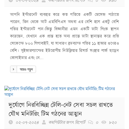
০৭-০৭-২০২৪
কমপিউটার জগৎ রিপোর্ট
০
৮৯০
আপনি ইন্টারনেট ব্যবহার করে কত গতিতে একটি মেসেজ পাঠাতে
পারেন, তিন থেকে আট এমবিপিএস অথবা এর বেশি হলে একটু বেশি
গতির ইন্টারনেট পান।কিন্তু বিজ্ঞানীরা এমন একটি ডাটা লিংক স্থাপন
করেছেন, যেখানে এক প্রান্ত হতে অন্য প্রান্তে ডাটা স্থানান্তর করে প্রতি
সেকেন্ডে ৮০০ গিগাবাইট, যা সাধারণ ব্রডব্যান্ড গতির ১১ হাজার গুণেরও
বেশি। সুইজারল্যান্ডের ইউরোপীয় নিউক্লিয়ার রিসার্চ সংস্থার লার্জ হ্যাড্রন
কোলাইডার এবং নে...
আরও পড়ুন
দুর্যোগে নিরবিচ্ছিন্ন টেলি-নেট সেবা সচল রাখতে
যৌথ মনিটরিং টিম গঠনের আহ্বান
০২-০৭-২০২৪
কমপিউটার জগৎ রিপোর্ট
০
৮২০