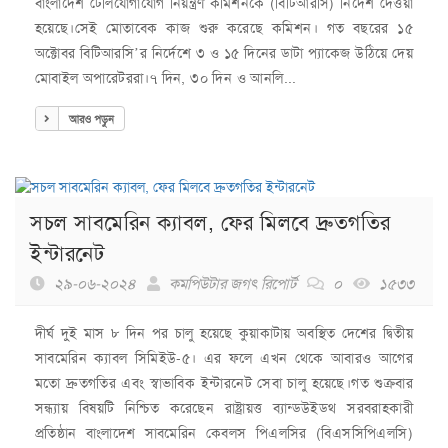
বাংলাদেশ টেলিযোগাযোগ নিয়ন্ত্রণ কমিশনকে (বিটিআরসি) নির্দেশ দেওয়া
হয়েছে।সেই মোতাবেক কাজ শুরু করেছে কমিশন। গত বছরের ১৫
অক্টোবর বিটিআরসি’র নির্দেশে ৩ ও ১৫ দিনের ডাটা প্যাকেজ উঠিয়ে দেয়
মোবাইল অপারেটররা।৭ দিন, ৩০ দিন ও আনলি...
আরও পড়ুন
সচল সাবমেরিন ক্যাবল, ফের মিলবে দ্রুতগতির
ইন্টারনেট
২৯-০৬-২০২৪
কমপিউটার জগৎ রিপোর্ট
০
১৫৩৩
দীর্ঘ দুই মাস ৮ দিন পর চালু হয়েছে কুয়াকাটায় অবস্থিত দেশের দ্বিতীয়
সাবমেরিন ক্যাবল সিমিইউ-৫। এর ফলে এখন থেকে আবারও আগের
মতো দ্রুতগতির এবং স্বাভাবিক ইন্টারনেট সেবা চালু হয়েছে।গত শুক্রবার
সন্ধ্যায় বিষয়টি নিশ্চিত করেছেন রাষ্ট্রায়ত্ত ব্যান্ডউইডথ সরবরাহকারী
প্রতিষ্ঠান বাংলাদেশ সাবমেরিন কেবলস পিএলসির (বিএসসিপিএলসি)