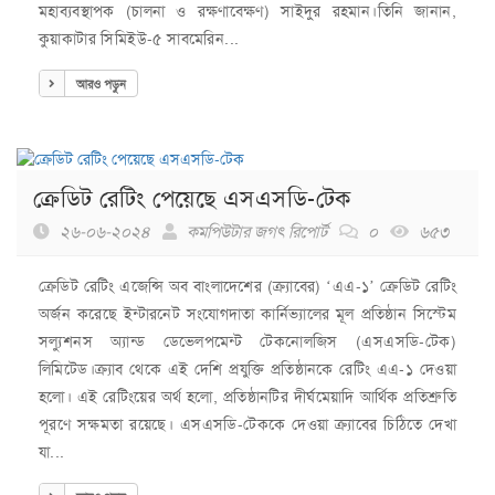
মহাব্যবস্থাপক (চালনা ও রক্ষণাবেক্ষণ) সাইদুর রহমান।তিনি জানান,
কুয়াকাটার সিমিইউ-৫ সাবমেরিন...
আরও পড়ুন
ক্রেডিট রেটিং পেয়েছে এসএসডি-টেক
২৬-০৬-২০২৪
কমপিউটার জগৎ রিপোর্ট
০
৬৫৩
ক্রেডিট রেটিং এজেন্সি অব বাংলাদেশের (ক্র্যাবের) ‘এএ-১’ ক্রেডিট রেটিং
অর্জন করেছে ইন্টারনেট সংযোগদাতা কার্নিভ্যালের মূল প্রতিষ্ঠান সিস্টেম
সল্যুশনস অ্যান্ড ডেভেলপমেন্ট টেকনোলজিস (এসএসডি-টেক)
লিমিটেড।ক্র্যাব থেকে এই দেশি প্রযুক্তি প্রতিষ্ঠানকে রেটিং এএ-১ দেওয়া
হলো। এই রেটিংয়ের অর্থ হলো, প্রতিষ্ঠানটির দীর্ঘমেয়াদি আর্থিক প্রতিশ্রুতি
পূরণে সক্ষমতা রয়েছে। এসএসডি-টেককে দেওয়া ক্র্যাবের চিঠিতে দেখা
যা...