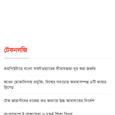
টেকনলজি
কমপিউটারে বাংলা সফটওয়্যারের সীমাবদ্ধতা দূর করা জরুরি
আগুন মোকাবিলায় প্রযুক্তি, বিশ্বের সবচেয়ে ক্ষমতাসম্পন্ন ৪টি ফায়ার
ব্রিগেড
টেক জায়ান্টদের বকেয়া কর আদায়ে উচ্চ আদালতের নির্দেশ
বাংলাদেশে ই-স্বাস্থ্যসেবা ও চতুর্থ শিল্প বিপ্লব