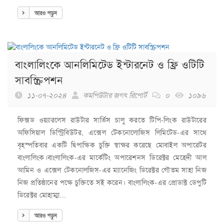
আরও পড়ুন
বাংলা‌লিং‌কে আন‌লি‌মি‌টেড ইন্টার‌নেট ও ফ্রি ও‌টি‌টি
সাব‌স্ক্রিপশন
১১-০৭-২০২৪
কমপিউটার জগৎ রিপোর্ট
০
১০৯৬
ফিক্সড ওয়্যারলেস রাউটার সার্ভিস চালু করতে টিপি-লিংক রাউটারের
অফিসিয়াল ডিস্ট্রিবিউটর, এক্সেল টেকনোলোজিস লিমিটেড-এর সাথে
বৃহস্পতিবার একটি দ্বিপাক্ষিক চুক্তি স্বাক্ষর করেছে মোবাইল অপারেটর
বাংলালিংক।বাংলালিংক-এর মার্কেটিং অপারেশনস ডিরেক্টর মেহেদী আল
আমিন ও এক্সেল টেকনোলজিস-এর ম্যানেজিং ডিরেক্টর গৌতম সাহা নিজ
নিজ প্রতিষ্ঠানের পক্ষে চুক্তিতে সই করেন। বাংলালিংক-এর প্রোডাক্ট ডেপুটি
ডিরেক্টর মোহাম্মা...
আরও পড়ুন