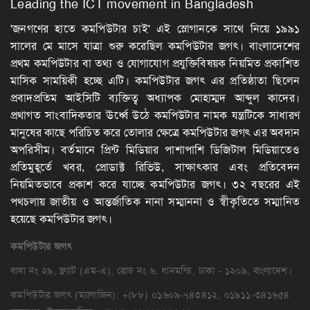
Leading the ICT movement in Bangladesh
'জনগণের হাতে কমপিউটার চাই' এই স্লোগানকে সাথে নিয়ে ১৯৯১
সালের মে মাসে যাত্রা শুরু করেছিল কমপিউটার জগৎ। বাংলাদেশের
প্রথম কমপিউটার বা তথ্য ও যোগাযোগ প্রযুক্তিবিষয়ক নিয়মিত প্রকাশিত
মাসিক সাময়িকী হচ্ছে এটি। কমপিউটার জগৎ এর প্রতিষ্ঠাতা ছিলেন
প্রবাদপ্রতিম আইসিটি ব্যক্তিত্ব অধ্যাপক মোহাম্মদ আব্দুল কাদের।
প্রথাগত সাংবাদিকতার ঊর্ধ্বে উঠে কমপিউটার নামক যন্ত্রটিকে সাধারণ
মানুষের কাছে পরিচিত করে তোলার ক্ষেত্রে কমপিউটার জগৎ এর অবদান
অপরিসীম। বর্তমানে প্রিন্ট মিডিয়ার পাশাপাশি ডিজিটাল মিডিয়াতেও
প্রতিমুহূর্তে খবর, প্রোডাক্ট রিভিউ, সাক্ষাৎকার এবং প্রতিবেদন
নিয়মিতভাবে প্রকাশ করে যাচ্ছে কমপিউটার জগৎ। ৩২ বছরের এই
পথচলায় জাতীয় ও আন্তর্জাতিক নানা সম্মাননা ও স্বীকৃতিতে সম্মানিত
হয়েছে কমপিউটার জগৎ।
কমপিউটার
জগৎ
বাসা নং ২৯, ফ্ল্যাট (এম-এ), রোড নং ৬, ধানমন্ডি, ঢাকা - ১২০৯, বাংলাদেশ।
কমপিউটার জগৎ (ম্যাগাজিন): +(৮৮) ০১৬০৯-৭৪৩৪১২, ০১৯১১-৩৪১৬৫৪