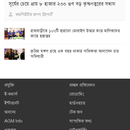
সূর্যের চেয়ে প্রায় ৮ হাজার ২০০ গুণ বড় কৃষ্ণগহ্বরের সন্ধান
কমপিউটার জগৎ রিপোর্ট
রাজবাড়ীতে ১০৭টি হারানো মোবাইল উদ্ধার করে মালিকদের
কাছে হস্তান্তর
কৃত্রিম মঙ্গল গ্রহে এক বছর থাকার অভিজ্ঞতা জানালেন চার
অভিযাত্রী
প্রযুক্তি
প্রচ্ছদ প্রতিবেদন
ই-কমার্স
প্রোগ্রামিং
ইন্টারনেট
হার্ডওয়্যার
অন্যান্য
টেক জব
AGM Info
সাম্প্রতিক তথ্য