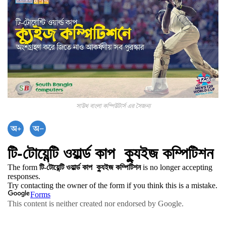
সাউথ বাংলা কম্পিউটার্স এর সৈজন্য