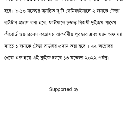
হবে। ৯-১০ নভেম্বর অুনষ্ঠিত দু’টি সেমিফাইনালে ২ জনকে টেন্ডা
রাউটার প্রদান করা হবে, ফাইনালে চুড়ান্ত বিজয়ী দুইজন পাবেন
কীবোর্ড ওয়্যারলেস কম্বোসহ আকর্ষণীয় পুরস্কার এবং ম্যান অফ দ্যা
ম্যাচে ১ জনকে টেন্ডা রাউটার প্রদান করা হবে । ২২ অক্টোবর
থেকে শুরু হয়ে এই কুইজ চলবে ১৩ নভেম্বর ২০২২ পর্যন্ত।
Supported by