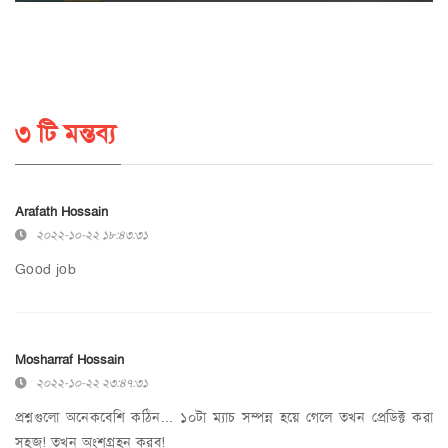
৩ টি মন্তব্য
Arafath Hossain
২০২২-১০-২২ ১৮:৪৩:৩১
Good job
Mosharraf Hossain
২০২২-১০-২২ ২৩:৪৭:৩১
প্রশ্নগুলো অনেকবেশি কঠিন... ১০টা ম্যাচ সম্পন্ন হয়ে গেলে তখন প্রেডিক্ট করা
সহজ! তখন অংশগ্রহন করব!