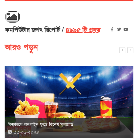
কমপিউটার জগৎ রিপোর্ট
৪৯৯৫ টি প্রবন্ধ
আরও পড়ুন
বিশ্বকাপে অনলাইন ফুডে বিশেষ মূল্যছাড়
১৩-০৬-২০২৪