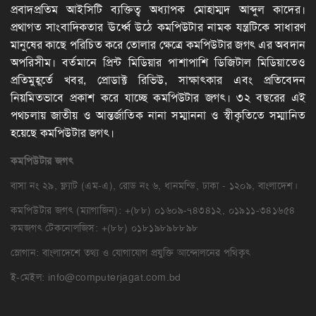
প্রবাদপ্রতিম আইসিটি ব্যক্তিত্ব অধ্যাপক মোহাম্মদ আব্দুল কাদের।
প্রথাগত সাংবাদিকতার ঊর্ধ্বে উঠে কমপিউটার নামক যন্ত্রটিকে সাধারণ
মানুষের কাছে পরিচিত করে তোলার ক্ষেত্রে কমপিউটার জগৎ এর অবদান
অপরিসীম। বর্তমানে প্রিন্ট মিডিয়ার পাশাপাশি ডিজিটাল মিডিয়াতেও
প্রতিমুহূর্তে খবর, প্রোডাক্ট রিভিউ, সাক্ষাৎকার এবং প্রতিবেদন
নিয়মিতভাবে প্রকাশ করে যাচ্ছে কমপিউটার জগৎ। ৩২ বছরের এই
পথচলায় জাতীয় ও আন্তর্জাতিক নানা সম্মাননা ও স্বীকৃতিতে সম্মানিত
হয়েছে কমপিউটার জগৎ।
কমপিউটার
জগৎ
বাসা নং ২৯, ফ্ল্যাট (এম-এ), রোড নং ৬, ধানমন্ডি, ঢাকা - ১২০৯, বাংলাদেশ।
কমপিউটার জগৎ (ম্যাগাজিন): +(৮৮) ০১৬০৯-৭৪৩৪১২, ০১৯১১-৩৪১৬৫৪
কমজগৎ টেকনোলজিস: +(৮৮) ০১৮১৯৮৯৮৮৯৮
স্লোগান: বাংলাদেশে তথ্য ও যোগাযোগ প্রযুক্তি আন্দোলনের পথিকৃৎ
ই-মেইল:
info@computerjagat.com.bd