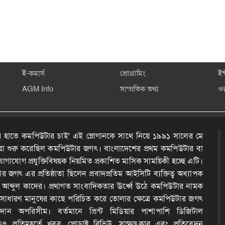
ই-কমার্স
প্রোগ্রামিং
ইন
AGM Info
সাম্প্রতিক তথ্য
ও
 হাতে কমপিউটার চাই' এই স্লোগানকে সাথে নিয়ে ১৯৯১ সালের মে
ত্রা শুরু করেছিল কমপিউটার জগৎ। বাংলাদেশের প্রথম কমপিউটার বা
োগাযোগ প্রযুক্তিবিষয়ক নিয়মিত প্রকাশিত মাসিক সাময়িকী হচ্ছে এটি।
 জগৎ এর প্রতিষ্ঠাতা ছিলেন প্রবাদপ্রতিম আইসিটি ব্যক্তিত্ব অধ্যাপক
দ আব্দুল কাদের। প্রথাগত সাংবাদিকতার ঊর্ধ্বে উঠে কমপিউটার নামক
কে সাধারণ মানুষের কাছে পরিচিত করে তোলার ক্ষেত্রে কমপিউটার জগৎ
ন অপরিসীম। বর্তমানে প্রিন্ট মিডিয়ার পাশাপাশি ডিজিটাল
েও প্রতিমুহূর্তে খবর, প্রোডাক্ট রিভিউ, সাক্ষাৎকার এবং প্রতিবেদন