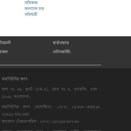
্টারনেট
হার্ডওয়্যার
রাকল
নেটওয়ার্কিং
কমপিউটার
জগৎ
বাসা নং ২৯, ফ্ল্যাট (এম-এ), রোড নং ৬, ধানমন্ডি, ঢাকা -
১২০৯, বাংলাদেশ।
কমপিউটার জগৎ (ম্যাগাজিন): +(৮৮) ০১৬০৯-৭৪৩৪১২,
০১৯১১-৩৪১৬৫৪
কমজগৎ টেকনোলজিস: +(৮৮) ০১৮১৯৮৯৮৮৯৮