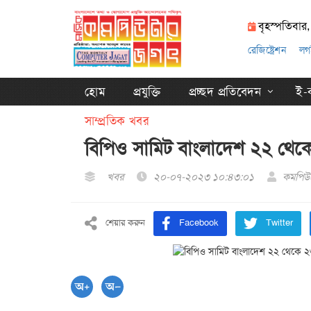
বৃহস্পতিবার
রেজিষ্ট্রেশন
লগ
হোম
প্রযুক্তি
প্রচ্ছদ প্রতিবেদন
ই-ক
সাম্প্রতিক খবর
বিপিও সামিট বাংলাদেশ ২২ থেকে
খবর
২০-০৭-২০২৩ ১০:৪৩:০১
কমপিউট
শেয়ার করুন
Facebook
Twitter