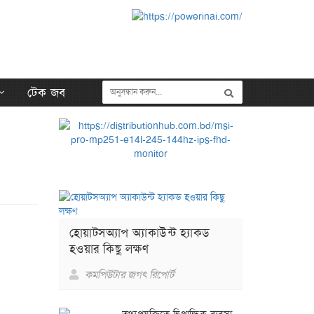
টেক জব
হোয়াটসঅ্যাপ অ্যাকাউন্ট হ্যাকড
হওয়ার কিছু লক্ষণ
কমপিউটার জগৎ রিপোর্ট