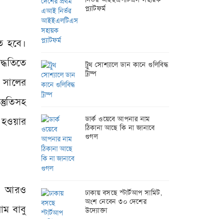
প্ল্যাটফর্ম
িত হবে।
দ্ধতিতে
ট্রুথ সোশ্যালে ডান কানে গুলিবিদ্ধ
ট্রাম্প
 সালের
্তুতিসহ
ডার্ক ওয়েবে আপনার নাম
 হওয়ার
ঠিকানা আছে কি না জানাবে
গুগল
েকে আরও
ঢাকায় বসছে স্টার্টআপ সামিট,
অংশ নেবেন ৩০ দেশের
ম বাবু
উদ্যোক্তা