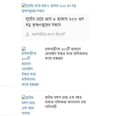
সূর্যের চেয়ে প্রায় ৮ হাজার ২০০ গুণ
বড় কৃষ্ণগহ্বরের সন্ধান
কমপিউটার জগৎ রিপোর্ট
রাজবাড়ীতে ১০৭টি হারানো
মোবাইল উদ্ধার করে মালিকদের
কাছে হস্তান্তর
কৃত্রিম মঙ্গল গ্রহে এক বছর
থাকার অভিজ্ঞতা জানালেন চার
অভিযাত্রী