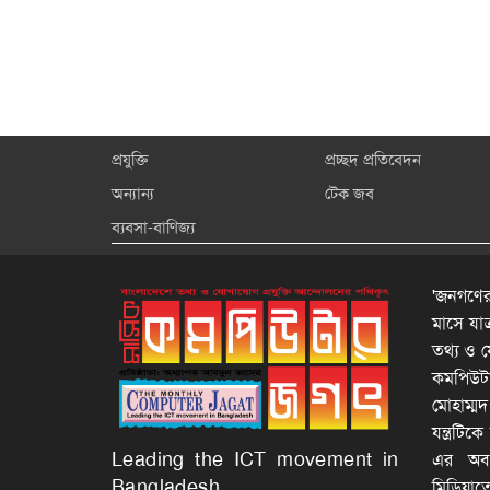
প্রযুক্তি
প্রচ্ছদ প্রতিবেদন
অন্যান্য
টেক জব
ব্যবসা-বাণিজ্য
'জনগণের
মাসে যা
তথ্য ও য
কমপিউটার
মোহাম্ম
যন্ত্রটি
Leading the ICT movement in
এর অবদা
Bangladesh
মিডিয়াত