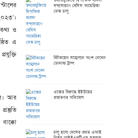
তথ্যপ্রযুক্তিতে দ্বিপাক্ষিক ব্যবসা
ন্টালের
সম্প্রসারণে বেসিস আমেরিকা
ডেস্ক চালু
 ২০২৩’।
তথ্য ও
ষ্ঠিত এ
রযুক্তি
বিটকয়েন সম্মেলনে অংশ নেবেন
ডোনাল্ড ট্রাম্প
এক্সের বিরুদ্ধে ইইউয়ের
ার। আর
প্রতারণার অভিযোগ
রস্তুতি
 বাক্কো
চালু হলো দেশের প্রথম এআই
নির্ভর আইইএলটিএস সহায়ক