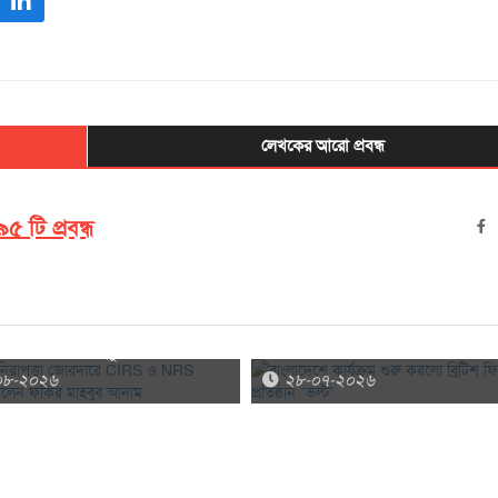
লেখকের আরো প্রবন্ধ
৫ টি প্রবন্ধ
নিরাপত্তা জোরদারে CIRS ও NRS
বাংলাদেশে কার্যক্রম শুরু করলো ব্রিটিশ
 করলেন ফকির মাহবুব আনাম
প্রতিষ্ঠান ‘ভল্ট’
০৮-২০২৬
২৮-০৭-২০২৬