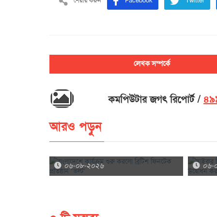
শেয়ার করুন
Facebook
Twitter
লেখক সম্পর্কে
কমপিউটার জগৎ রিপোর্ট
৪৯৯
আরও পড়ুন
বাংলাদেশে কার্যক্রম শুরু করলো ব্রিটিশ ফিনটেক
সাইবার 
প্রতিষ্ঠান ‘ভল্ট’
উদ্বোধন
০৬-০৮-২০২৬
০৬-