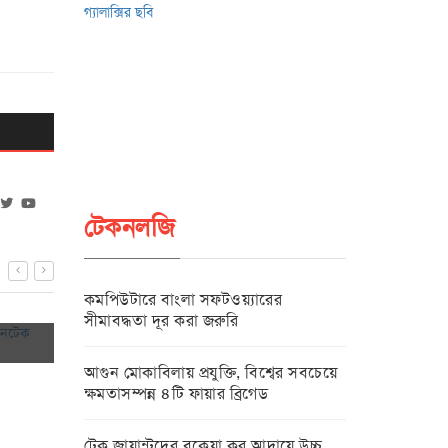
টেকনলজি
 ফিনটেক
শিশুদের জন্য স্কুলে AI Tool ব্যবহার বন্ধ করছে
এআই চাকরি কমাব
কমপিউটারে বাংলা সফটওয়্যারের
নরওয়ে
করবে: বেজোস
সীমাবদ্ধতা দূর করা জরুরি
২৩-০৬-২০২৬
২১-০৬-২০
আগুন মোকাবিলায় প্রযুক্তি, বিশ্বের সবচেয়ে
ক্ষমতাসম্পন্ন ৪টি ফায়ার ব্রিগেড
টেক জায়ান্টদের বকেয়া কর আদায়ে উচ্চ