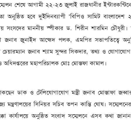
্মেলন শেষে আগামী ২২-২৩ জুলাই রাজধানীর ইন্টারকন্টিনে
মতো অনুষ্ঠিত হবে দুইদিনব্যাপী ‘বিপিও সামিট বাংলাদেশ
ীয় সংসদের মাননীয় স্পীকার ড. শিরীন শারমিন চৌধুরী। 
ন্ত্রী জনাব জুনাইদ আহ্মেদ পলক, এমপির সভাপতিত্বে অনু
রম্যান জনাব শ্যাম সুন্দর সিকদার, তথ্য ও যোগাযোগ প্
 অধিদপ্তরের মহাপরিচালক মোঃ মোস্তফা কামাল।
াকছেন ডাক ও টেলিযোগাযোগ মন্ত্রী জনাব মোস্তাফা জব্ব
 মন্ত্রণালয়ের সিনিয়র সচিব তপন কান্তি ঘোষ। সম্মেলনের প্
কো কার্যালয়ে অনুষ্ঠিত সংবাদ সম্মেলনে এসব কথা জানান