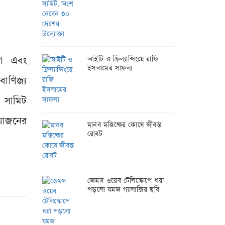
োগে এবং
আইটি ও ফ্রিল্যান্সিংয়ে রাফি
ইসলামের সাফল্য
বাণিজ্য
ও সামিট
আয়োজনের
মানব মস্তিষ্কের কোষে জীবন্ত
রোবট
জেমস ওয়েব টেলিস্কোপে ধরা
পড়লো যমজ গ্যালাক্সির ছবি