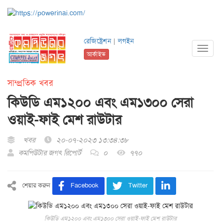
রেজিষ্ট্রেশন
|
লগইন
Toggl
আর্কাইভ
navig
সাম্প্রতিক খবর
কিউডি এম১২০০ এবং এম১৩০০ সেরা
ওয়াই-ফাই মেশ রাউটার
খবর
২০-০৭-২০২৩ ১৩:৩৪:৩৮
কমপিউটার জগৎ রিপোর্ট
০
৭৭০
শেয়ার করুন
Facebook
Twitter
কিউডি এম১২০০ এবং এম১৩০০ সেরা ওয়াই-ফাই মেশ রাউটার