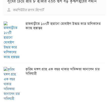
সূর্যের চেয়ে প্রায় ৮ হাজার ২০০ গুণ বড় কৃষ্ণগহ্বরের সন্ধান
কমপিউটার জগৎ রিপোর্ট
রাজবাড়ীতে ১০৭টি হারানো মোবাইল উদ্ধার করে মালিকদের
কাছে হস্তান্তর
কৃত্রিম মঙ্গল গ্রহে এক বছর থাকার অভিজ্ঞতা জানালেন চার
অভিযাত্রী