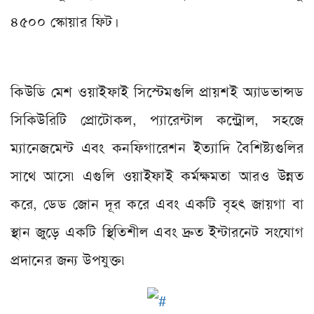
৪৫০০ স্কোয়ার ফিট।
কিউডি মেশ ওয়াইফাই সিস্টেমগুলি প্রায়শই অ্যাডভান্সড
সিকিউরিটি প্রোটোকল, প্যারেন্টাল কন্ট্রোল, সহজে
ম্যানেজমেন্ট এবং কনফিগারেশন ইত্যাদি বৈশিষ্ট্যগুলির
সাথে আসে৷ এগুলি ওয়াইফাই কর্মক্ষমতা আরও উন্নত
করে, ডেড জোন দূর করে এবং একটি বৃহৎ জায়গা বা
স্থান জুড়ে একটি স্থিতিশীল এবং দ্রুত ইন্টারনেট সংযোগ
প্রদানের জন্য উপযুক্ত৷