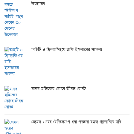
উদ্যোক্তা
আইটি ও ফ্রিল্যান্সিংয়ে রাফি ইসলামের সাফল্য
মানব মস্তিষ্কের কোষে জীবন্ত রোবট
জেমস ওয়েব টেলিস্কোপে ধরা পড়লো যমজ গ্যালাক্সির ছবি