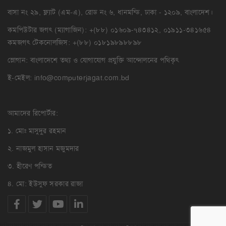
বাসা নং ২৯, ফ্ল্যাট (এম-এ), রোড নং ৬, ধানমন্ডি, ঢাকা - ১২০৯, বাংলাদেশ।
কমপিউটার জগৎ (ম্যাগাজিন): +(৮৮) ০১৬০৯-৭৪৩৪১২, ০১৯১১-৩৪১৬৫৪
কমজগৎ টেকনোলজিস: +(৮৮) ০১৮১৯৮৯৮৮৯৮
স্লোগান: বাংলাদেশে তথ্য ও যোগাযোগ প্রযুক্তি আন্দোলনের পথিকৃৎ
ই-মেইল:
info@computerjagat.com.bd
আমাদের রিপোর্টার:
১. মোঃ মাসুদুর রহমান
২. নাজমুল হাসান মজুমদার
৩. হীরেণ পন্ডিত
৪. মো: ইউসুফ সরকার রাজা