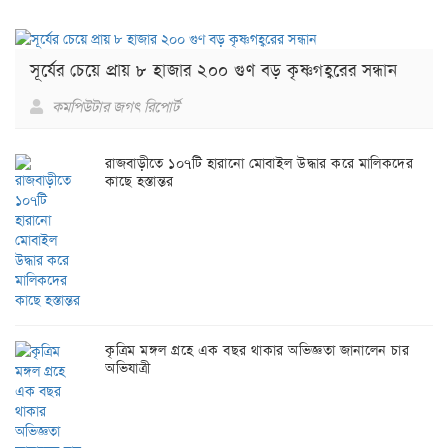
সূর্যের চেয়ে প্রায় ৮ হাজার ২০০ গুণ বড় কৃষ্ণগহ্বরের সন্ধান
কমপিউটার জগৎ রিপোর্ট
রাজবাড়ীতে ১০৭টি হারানো মোবাইল উদ্ধার করে মালিকদের
কাছে হস্তান্তর
কৃত্রিম মঙ্গল গ্রহে এক বছর থাকার অভিজ্ঞতা জানালেন চার
অভিযাত্রী