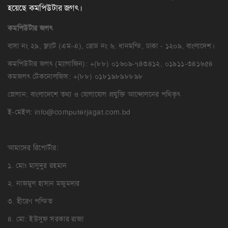
হয়েছে কমপিউটার জগৎ।
কমপিউটার
জগৎ
বাসা নং ২৯, ফ্ল্যাট (এম-এ), রোড নং ৬, ধানমন্ডি, ঢাকা - ১২০৯, বাংলাদেশ।
কমপিউটার জগৎ (ম্যাগাজিন): +(৮৮) ০১৬০৯-৭৪৩৪১২, ০১৯১১-৩৪১৬৫৪
কমজগৎ টেকনোলজিস: +(৮৮) ০১৮১৯৮৯৮৮৯৮
স্লোগান: বাংলাদেশে তথ্য ও যোগাযোগ প্রযুক্তি আন্দোলনের পথিকৃৎ
ই-মেইল:
info@computerjagat.com.bd
আমাদের রিপোর্টার:
১. মোঃ মাসুদুর রহমান
২. নাজমুল হাসান মজুমদার
৩. হীরেণ পন্ডিত
৪. মো: ইউসুফ সরকার রাজা