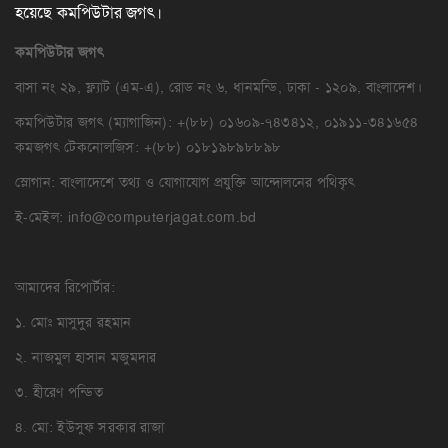
হয়েছে কমপিউটার জগৎ।
কমপিউটার
জগৎ
বাসা নং ২৯, ফ্ল্যাট (এম-এ), রোড নং ৬, ধানমন্ডি, ঢাকা - ১২০৯, বাংলাদেশ।
কমপিউটার জগৎ (ম্যাগাজিন): +(৮৮) ০১৬০৯-৭৪৩৪১২, ০১৯১১-৩৪১৬৫৪
কমজগৎ টেকনোলজিস: +(৮৮) ০১৮১৯৮৯৮৮৯৮
স্লোগান: বাংলাদেশে তথ্য ও যোগাযোগ প্রযুক্তি আন্দোলনের পথিকৃৎ
ই-মেইল:
info@computerjagat.com.bd
আমাদের রিপোর্টার:
১. মোঃ মাসুদুর রহমান
২. নাজমুল হাসান মজুমদার
৩. হীরেণ পন্ডিত
৪. মো: ইউসুফ সরকার রাজা