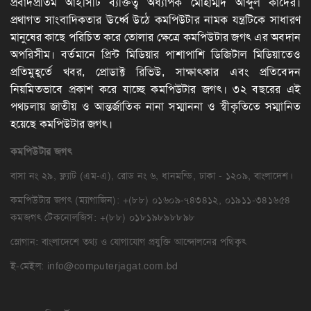
প্রবাদপ্রতিম আইসিটি ব্যক্তিত্ব অধ্যাপক মোহাম্মদ আব্দুল কাদের।
প্রথাগত সাংবাদিকতার ঊর্ধ্বে উঠে কমপিউটার নামক যন্ত্রটিকে সাধারণ
মানুষের কাছে পরিচিত করে তোলার ক্ষেত্রে কমপিউটার জগৎ এর অবদান
অপরিসীম। বর্তমানে প্রিন্ট মিডিয়ার পাশাপাশি ডিজিটাল মিডিয়াতেও
প্রতিমুহূর্তে খবর, প্রোডাক্ট রিভিউ, সাক্ষাৎকার এবং প্রতিবেদন
নিয়মিতভাবে প্রকাশ করে যাচ্ছে কমপিউটার জগৎ। ৩২ বছরের এই
পথচলায় জাতীয় ও আন্তর্জাতিক নানা সম্মাননা ও স্বীকৃতিতে সম্মানিত
হয়েছে কমপিউটার জগৎ।
কমপিউটার
জগৎ
বাসা নং ২৯, ফ্ল্যাট (এম-এ), রোড নং ৬, ধানমন্ডি, ঢাকা - ১২০৯, বাংলাদেশ।
কমপিউটার জগৎ (ম্যাগাজিন): +(৮৮) ০১৬০৯-৭৪৩৪১২, ০১৯১১-৩৪১৬৫৪
কমজগৎ টেকনোলজিস: +(৮৮) ০১৮১৯৮৯৮৮৯৮
স্লোগান: বাংলাদেশে তথ্য ও যোগাযোগ প্রযুক্তি আন্দোলনের পথিকৃৎ
ই-মেইল:
info@computerjagat.com.bd