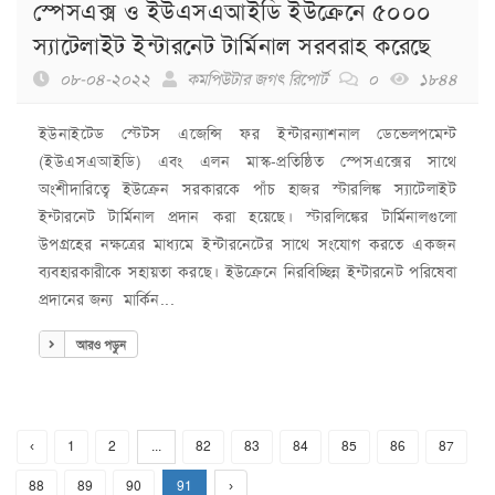
স্পেসএক্স ও ইউএসএআইডি ইউক্রেনে ৫০০০
স্যাটেলাইট ইন্টারনেট টার্মিনাল সরবরাহ করেছে
০৮-০৪-২০২২
কমপিউটার জগৎ রিপোর্ট
০
১৮৪৪
ইউনাইটেড স্টেটস এজেন্সি ফর ইন্টারন্যাশনাল ডেভেলপমেন্ট
(ইউএসএআইডি) এবং এলন মাস্ক-প্রতিষ্ঠিত স্পেসএক্সের সাথে
অংশীদারিত্বে ইউক্রেন সরকারকে পাঁচ হাজর স্টারলিঙ্ক স্যাটেলাইট
ইন্টারনেট টার্মিনাল প্রদান করা হয়েছে। স্টারলিঙ্কের টার্মিনালগুলো
উপগ্রহের নক্ষত্রের মাধ্যমে ইন্টারনেটের সাথে সংযোগ করতে একজন
ব্যবহারকারীকে সহায়তা করছে। ইউক্রেনে নিরবিচ্ছিন্ন ইন্টারনেট পরিষেবা
প্রদানের জন্য মার্কিন...
আরও পড়ুন
‹
1
2
...
82
83
84
85
86
87
88
89
90
91
›