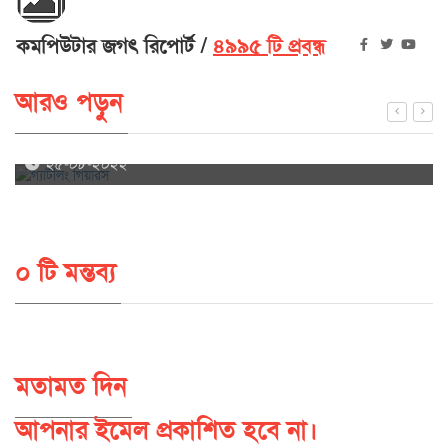
কমপিউটার জগৎ রিপোর্ট
৪৯৯৫ টি প্রবন্ধ
আরও পড়ুন
গ্যাটলিং গিয়ারস
২৫-০৮-২০২২
০ টি মন্তব্য
মতামত দিন
আপনার ইমেল প্রকাশিত হবে না।