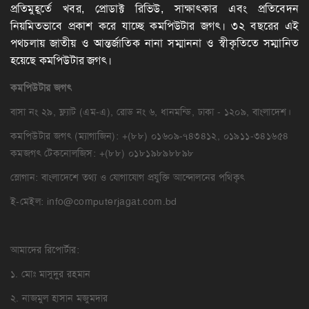
প্রতিমুহূর্তে খবর, প্রোডাক্ট রিভিউ, সাক্ষাৎকার এবং প্রতিবেদন
নিয়মিতভাবে প্রকাশ করে যাচ্ছে কমপিউটার জগৎ। ৩২ বছরের এই
পথচলায় জাতীয় ও আন্তর্জাতিক নানা সম্মাননা ও স্বীকৃতিতে সম্মানিত
হয়েছে কমপিউটার জগৎ।
কমপিউটার
জগৎ
বাসা নং ২৯, ফ্ল্যাট (এম-এ), রোড নং ৬, ধানমন্ডি, ঢাকা - ১২০৯, বাংলাদেশ।
কমপিউটার জগৎ (ম্যাগাজিন): +(৮৮) ০১৬০৯-৭৪৩৪১২, ০১৯১১-৩৪১৬৫৪
কমজগৎ টেকনোলজিস: +(৮৮) ০১৮১৯৮৯৮৮৯৮
স্লোগান: বাংলাদেশে তথ্য ও যোগাযোগ প্রযুক্তি আন্দোলনের পথিকৃৎ
ই-মেইল:
info@computerjagat.com.bd
আমাদের রিপোর্টার:
১. মোঃ মাসুদুর রহমান
২. নাজমুল হাসান মজুমদার