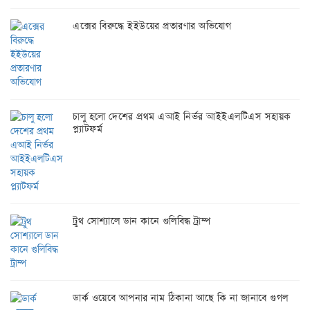
এক্সের বিরুদ্ধে ইইউয়ের প্রতারণার অভিযোগ
চালু হলো দেশের প্রথম এআই নির্ভর আইইএলটিএস সহায়ক
প্ল্যাটফর্ম
ট্রুথ সোশ্যালে ডান কানে গুলিবিদ্ধ ট্রাম্প
ডার্ক ওয়েবে আপনার নাম ঠিকানা আছে কি না জানাবে গুগল