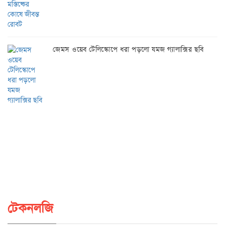
জেমস ওয়েব টেলিস্কোপে ধরা পড়লো যমজ গ্যালাক্সির ছবি
টেকনলজি