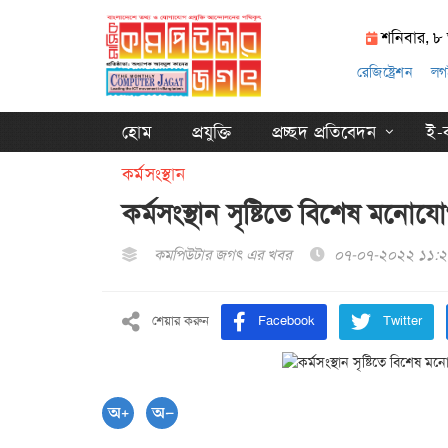
শনিবার, ৮
রেজিষ্ট্রেশন
লগ
হোম
প্রযুক্তি
প্রচ্ছদ প্রতিবেদন
ই-ক
কর্মসংস্থান
কর্মসংস্থান সৃষ্টিতে বিশেষ মনো
কমপিউটার জগৎ এর খবর
০৭-০৭-২০২২ ১১:২
শেয়ার করুন
Facebook
Twitter