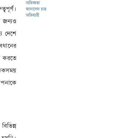
বপূর্ণ।
 জন্যও
য দেশে
্যবধানের
না করতে
নেকসময়
 আপনাকে
িভিন্ন