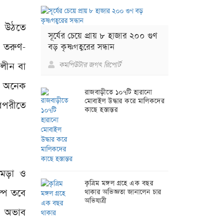
য়ে উঠতে
সূর্যের চেয়ে প্রায় ৮ হাজার ২০০ গুণ
ন তরুণ-
বড় কৃষ্ণগহ্বরের সন্ধান
ালীন বা
কমপিউটার জগৎ রিপোর্ট
না অনেক
রাজবাড়ীতে ১০৭টি হারানো
মোবাইল উদ্ধার করে মালিকদের
িপরীতে
কাছে হস্তান্তর
চামড়া ও
কৃত্রিম মঙ্গল গ্রহে এক বছর
ল্প তবে
থাকার অভিজ্ঞতা জানালেন চার
অভিযাত্রী
ণ) অভাব