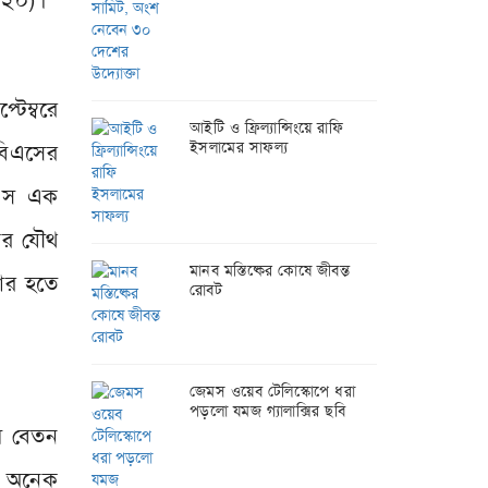
০২০)।
টেম্বরে
আইটি ও ফ্রিল্যান্সিংয়ে রাফি
ইসলামের সাফল্য
বিএসের
িএস এক
ের যৌথ
মানব মস্তিষ্কের কোষে জীবন্ত
ার হতে
রোবট
জেমস ওয়েব টেলিস্কোপে ধরা
পড়লো যমজ গ্যালাক্সির ছবি
কম বেতন
ে অনেক