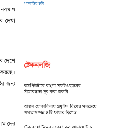
 নরমাল
ে দেখা
নত দেশে
টেকনলজি
ি করছে।
টির জন্য
কমপিউটারে বাংলা সফটওয়্যারের
সীমাবদ্ধতা দূর করা জরুরি
আগুন মোকাবিলায় প্রযুক্তি, বিশ্বের সবচেয়ে
ক্ষমতাসম্পন্ন ৪টি ফায়ার ব্রিগেড
আমাদের
টেক জায়ান্টদের বকেয়া কর আদায়ে উচ্চ