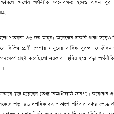
োবলে দেশের অর্থনীতি ক্ষত-বিক্ষত হলেও এখন পুরা 
চলছে।
িলো শতকরা ৩৬ জন মানুষ। অনেকের চাকরি থাকা সত্ত্বেও 
িভিন্ন শ্রেণী পেশার মানুষের সার্বিক সুরক্ষা ও জীবন-
ধব পদক্ষেপ গ্রহণ করেছিলো সরকার। স্থবির হয়ে পড়া অর্থনীত
ো।
 কাতারে যুক্ত হয়েছেন (তথ্য বিআইজিডি জরিপ)। করোনার প্
ক সংকটে পড়া ৪৬ দশমিক ২২ শতাংশ পরিবার সঞ্চয় ভেঙে 