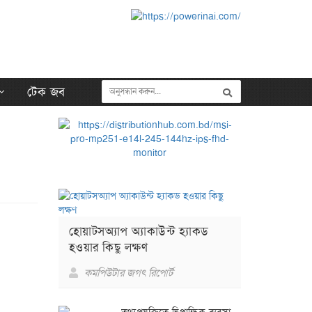
টেক জব
হোয়াটসঅ্যাপ অ্যাকাউন্ট হ্যাকড
হওয়ার কিছু লক্ষণ
কমপিউটার জগৎ রিপোর্ট