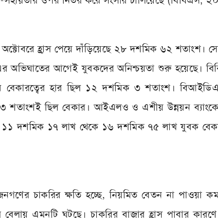
্য-সহায়তার ওপর নির্ভর করে সংসার চালিয়েছে (বিবিএস, ২
ত অক্টোবরে হ্রাস পেয়ে দাঁড়িয়েছে ২৮ দশমিক ৬২ শতাংশ। সেপ্
 অভিঘাতের আগেই যুবকদের অনিশ্চয়তা শুরু হয়েছে। বি
ুব বেকারত্বের হার ছিল ১২ দশমিক ৩ শতাংশ। বিআইড
ায় ৩৩ শতাংশই ছিল বেকার। আইএলও ও এশীয় উন্নয়ন ব্যাংক
শে ১১ দশমিক ১৭ লাখ থেকে ১৬ দশমিক ৭৫ লাখ যুবক বেক
ে জনগণের চাকরির ক্ষতি হচ্ছে, নিয়মিত বেতন না পাওয়া 
র বেলায় এমনটি ঘটছে। চাকরির বাজার হ্রাস পাবার কারণ