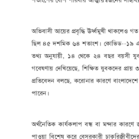
শতাংশের বেশি পরিবার আত্মীয়স্বজনের সাহায
অভিবাসী আয়ের প্রবৃদ্ধি ঊর্ধ্বমুখী থাকলেও গ
ছিল ৪৫ দশমিক ৬৪ শতাংশ। কোভিড--১৯ এর
তথ্য অনুযায়ী, ১৪ থেকে ২৪ বছর বয়সী য
গবেষণায় দেখিয়েছে, শিক্ষিত যুবকদের প্র
প্রতিবেদন বলছে, করোনার কারণে বাংলাদে
পারেন।
অর্থনৈতিক কার্যকলাপ বন্ধ বা মন্দার কারণ
পাওয়া বিশেষ করে বেসরকারী চাকুরিজীবীদে