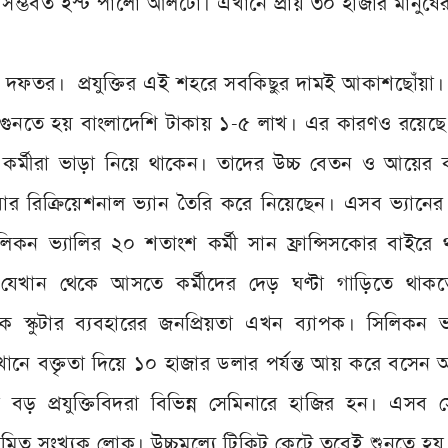
 সম্ভবত ইস্ট পালো আলটো। এখানে প্রায় ৩০ হাজার মানুষে
র দফতর। প্রযুক্তির এই শহরে সবকিছুর দামই আকাশছোঁয়া।
ড়া গুনতে হয় বাংলাদেশি টাকায় ১-৫ লাখ। এর কারণও রয়েছ
ের কর্মীরা ভাড়া নিয়ে থাকেন। তাদের উচ্চ বেতন ও আয়ের
 রিক্রিয়েশনাল ভ্যান তৈরি করে নিয়েছেন। এসব ভ্যানের
িকন ভ্যালির ২০ শতাংশ কর্মী সান ফ্রান্সিসকোর বাইরে 
যেখান থেকে আসতে কর্মীদের দেড় ঘণ্টা গাড়িতে থাক
ক স্কুটার ব্যবহারের জনপ্রিয়তা এখন ব্যাপক। সিলিকন ভ
নে বক্তৃতা দিয়ে ১০ হাজার ডলার পর্যন্ত আয় করে বসেন 
বড় প্রযুক্তিবিদরা বিভিন্ন সেমিনারে হাজির হন। এসব স
মিত সংখ্যক লোক। উচ্চমূল্যে টিকিট কেটে তবেই শুনতে হয়