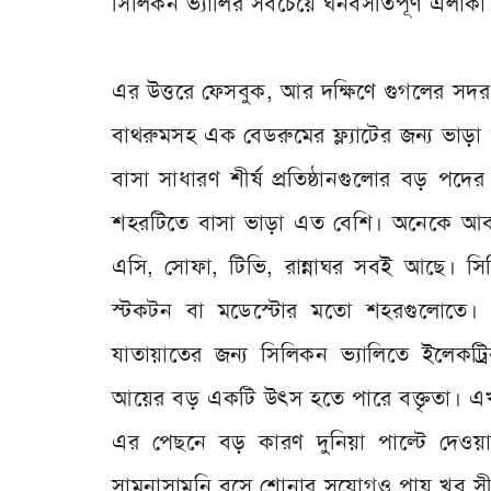
সিলিকন ভ্যালির সবচেয়ে ঘনবসতিপূর্ণ এলাকা
এর উত্তরে ফেসবুক, আর দক্ষিণে গুগলের সদ
বাথরুমসহ এক বেডরুমের ফ্ল্যাটের জন্য ভা
বাসা সাধারণ শীর্ষ প্রতিষ্ঠানগুলোর বড় পদ
শহরটিতে বাসা ভাড়া এত বেশি। অনেকে আবার
এসি, সোফা, টিভি, রান্নাঘর সবই আছে। সিল
স্টকটন বা মডেস্টোর মতো শহরগুলোতে। 
যাতায়াতের জন্য সিলিকন ভ্যালিতে ইলেকট্রি
আয়ের বড় একটি উৎস হতে পারে বক্তৃতা। এখা
এর পেছনে বড় কারণ দুনিয়া পাল্টে দেওয়া 
সামনাসামনি বসে শোনার সুযোগও পায় খুব সী