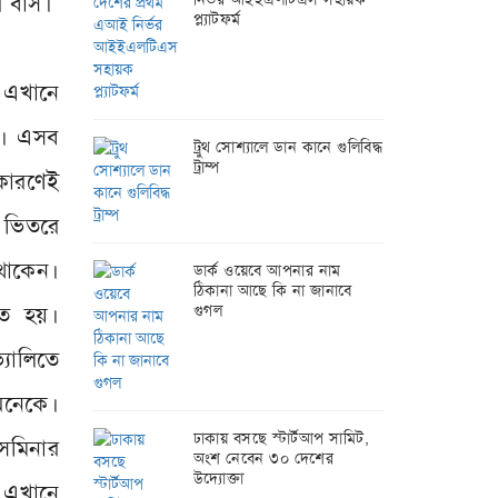
র বাস।
প্ল্যাটফর্ম
 এখানে
ে। এসব
ট্রুথ সোশ্যালে ডান কানে গুলিবিদ্ধ
ট্রাম্প
 কারণেই
 ভিতরে
থাকেন।
ডার্ক ওয়েবে আপনার নাম
ঠিকানা আছে কি না জানাবে
তে হয়।
গুগল
্যালিতে
অনেকে।
ঢাকায় বসছে স্টার্টআপ সামিট,
েমিনার
অংশ নেবেন ৩০ দেশের
উদ্যোক্তা
 এখানে