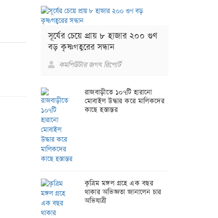
সূর্যের চেয়ে প্রায় ৮ হাজার ২০০ গুণ
বড় কৃষ্ণগহ্বরের সন্ধান
কমপিউটার জগৎ রিপোর্ট
রাজবাড়ীতে ১০৭টি হারানো
মোবাইল উদ্ধার করে মালিকদের
কাছে হস্তান্তর
কৃত্রিম মঙ্গল গ্রহে এক বছর
থাকার অভিজ্ঞতা জানালেন চার
অভিযাত্রী