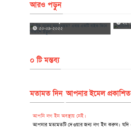
আরও পড়ুন
টেক অফের জন্য প্রস্তুত? এবার একটি বাইক
গ্যাটলিং 
কিনে আকাশে উড়ুন!
২৫-
২০-০৯-২০২২
০ টি মন্তব্য
মতামত দিন
আপনার ইমেল প্রকাশিত
আপনি লগ ইন অবস্থায় নেই।
আপনার মতামতটি দেওয়ার জন্য লগ ইন করুন। যদি রেজিষ