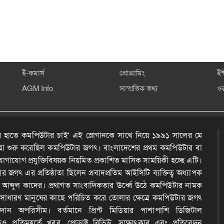
ই-কমার্স
প্রোগ্রামিং
ইন
AGM Info
সাম্প্রতিক তথ্য
ও
 হাতে কমপিউটার চাই' এই স্লোগানকে সাথে নিয়ে ১৯৯১ সালের মে
ত্রা শুরু করেছিল কমপিউটার জগৎ। বাংলাদেশের প্রথম কমপিউটার বা
োগাযোগ প্রযুক্তিবিষয়ক নিয়মিত প্রকাশিত মাসিক সাময়িকী হচ্ছে এটি।
 জগৎ এর প্রতিষ্ঠাতা ছিলেন প্রবাদপ্রতিম আইসিটি ব্যক্তিত্ব অধ্যাপক
দ আব্দুল কাদের। প্রথাগত সাংবাদিকতার ঊর্ধ্বে উঠে কমপিউটার নামক
কে সাধারণ মানুষের কাছে পরিচিত করে তোলার ক্ষেত্রে কমপিউটার জগৎ
ন অপরিসীম। বর্তমানে প্রিন্ট মিডিয়ার পাশাপাশি ডিজিটাল
েও প্রতিমুহূর্তে খবর, প্রোডাক্ট রিভিউ, সাক্ষাৎকার এবং প্রতিবেদন