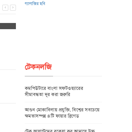
বায়োমেট্রিক ভেরিফিকেশন ব্যবহার নিয়ে
নারীর ক্ষমতায়নে 
বিটিআরসি ও অর্থ বিভাগের চুক্তি
উইমেন্স ফোরাম
২৬-০৭-২০২২
১৮-০৭-২০
টেকনলজি
কমপিউটারে বাংলা সফটওয়্যারের
সীমাবদ্ধতা দূর করা জরুরি
আগুন মোকাবিলায় প্রযুক্তি, বিশ্বের সবচেয়ে
ক্ষমতাসম্পন্ন ৪টি ফায়ার ব্রিগেড
টেক জায়ান্টদের বকেয়া কর আদায়ে উচ্চ