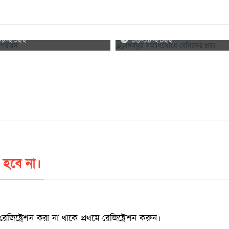
গিয়ারস
বঙ্গবন্ধুর সমাধিসৌধে বেসিসের শ্রদ্ধা
০৮-২০২২
০৬-০৮-২০২২
 হবে না।
্ট্রেশন করা না থাকে প্রথমে রেজিষ্ট্রেশন করুন।