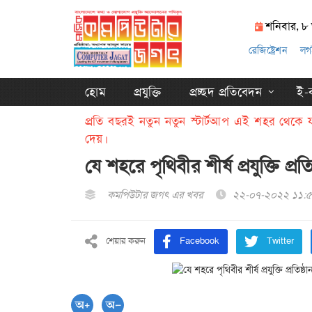
শনিবার, ৮
রেজিষ্ট্রেশন
লগ
হোম
প্রযুক্তি
প্রচ্ছদ প্রতিবেদন
ই-ক
প্রতি বছরই নতুন নতুন স্টার্টআপ এই শহর থেকে য
দেয়।
যে শহরে পৃথিবীর শীর্ষ প্রযুক্তি প্
কমপিউটার জগৎ এর খবর
২২-০৭-২০২২ ১১:৫
শেয়ার করুন
Facebook
Twitter