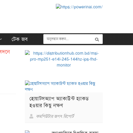
টেক জব
 বদলে
হোয়াটসঅ্যাপ অ্যাকাউন্ট হ্যাকড
হওয়ার কিছু লক্ষণ
কমপিউটার জগৎ রিপোর্ট