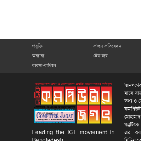
প্রযুক্তি
প্রচ্ছদ প্রতিবেদন
অন্যান্য
টেক জব
ব্যবসা-বাণিজ্য
'জনগণের
মাসে যা
তথ্য ও য
কমপিউটার
মোহাম্ম
যন্ত্রটি
Leading the ICT movement in
এর অবদা
Bangladesh
মিডিয়াত