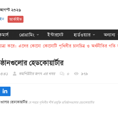
 আগস্ট ২০২৬
ইন
আর্কাইভ
মার্স
প্রোগ্রামিং
ইন্টারনেট
হার্ডওয়্যার
অন্যান্য
াত্রা করে। এদের কোনো কোনোটি পৃথিবীর চালচিত্র ও অর্থনীতির গতি
রতিষ্ঠানগুলোর হেডকোয়ার্টার
৩:৪১
কমপিউটার জগৎ এর খবর
০
৯৭৯
যে শহরে পৃথিবীর শীর্ষ প্রযুক্তি প্রতিষ্ঠানগুলোর হেডকোয়ার্টার