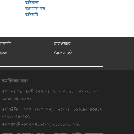
্টারনেট
হার্ডওয়্যার
রাকল
নেটওয়ার্কিং
কমপিউটার
জগৎ
বাসা নং ২৯, ফ্ল্যাট (এম-এ), রোড নং ৬, ধানমন্ডি, ঢাকা -
১২০৯, বাংলাদেশ।
কমপিউটার জগৎ (ম্যাগাজিন): +(৮৮) ০১৬০৯-৭৪৩৪১২,
০১৯১১-৩৪১৬৫৪
কমজগৎ টেকনোলজিস: +(৮৮) ০১৮১৯৮৯৮৮৯৮