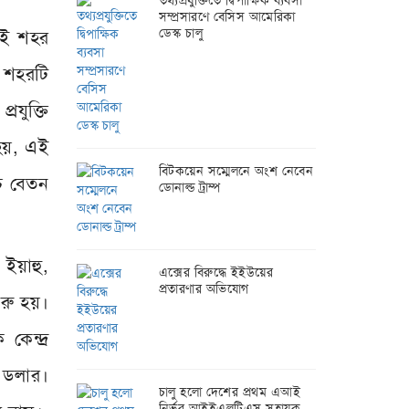
তথ্যপ্রযুক্তিতে দ্বিপাক্ষিক ব্যবসা
সম্প্রসারণে বেসিস আমেরিকা
ডেস্ক চালু
 এই শহর
y শহরটি
্রযুক্তি
 হয়, এই
বিটকয়েন সম্মেলনে অংশ নেবেন
্চ বেতন
ডোনাল্ড ট্রাম্প
 ইয়াহু,
এক্সের বিরুদ্ধে ইইউয়ের
প্রতারণার অভিযোগ
ুরু হয়।
কেন্দ্র
 ডলার।
চালু হলো দেশের প্রথম এআই
নির্ভর আইইএলটিএস সহায়ক