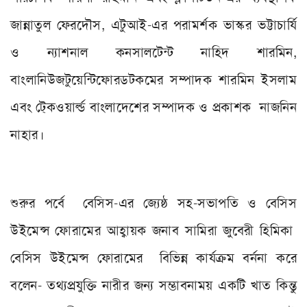
জান্নাতুল ফেরদৌস
,
এটুআই-এর পরামর্শক ভাস্কর ভট্টাচার্যি
ও ন্যাশনাল কনসালটেন্ট নাহিদ শারমিন
,
বাংলানিউজটুয়েন্টিফোরডটকমের
সম্পাদক শারমিন ইসলাম
এবং টে্কওয়ার্ল্ড বাংলাদেশের সম্পাদক ও প্রকাশক নাজনিন
নাহার।
শুরুর পর্বে বেসিস-এর জ্যেষ্ঠ সহ-সভাপতি ও বেসিস
উইমেন্স ফোরামের আহ্বায়ক জনাব সামিরা জুবেরী হিমিকা
বেসিস উইমেন্স ফোরামের বিভিন্ন কার্যক্রম বর্ননা করে
বলেন- তথ্যপ্রযুক্তি নারীর জন্য সম্ভাবনাময় একটি খাত কিন্তু