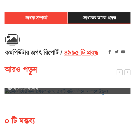
লেখক সম্পর্কে
লেখকের আরো প্রবন্ধ
কমপিউটার জগৎ রিপোর্ট
৪৯৯৫ টি প্রবন্ধ
আরও পড়ুন
টেক অফের জন্য প্রস্তুত? এবার একটি বাইক কিনে আকাশে উড়ুন!
২০-০৯-২০২২
০ টি মন্তব্য