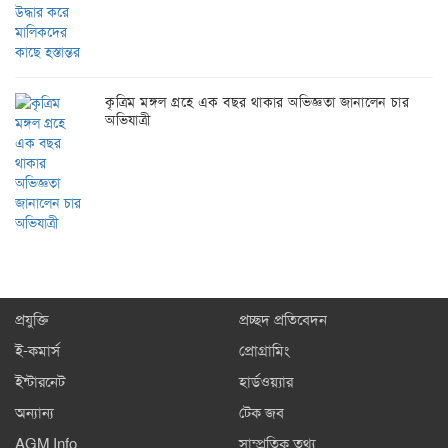
কৃত্রিম মঙ্গল গ্রহে এক বছর থাকার অভিজ্ঞতা জানালেন চার
অভিযাত্রী
প্রযুক্তি
প্রচ্ছদ প্রতিবেদন
ই-কমার্স
প্রোগ্রামিং
ইন্টারনেট
হার্ডওয়্যার
অন্যান্য
টেক জব
AGM Info
সাম্প্রতিক তথ্য