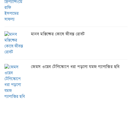
মানব মস্তিষ্কের কোষে জীবন্ত রোবট
জেমস ওয়েব টেলিস্কোপে ধরা পড়লো যমজ গ্যালাক্সির ছবি