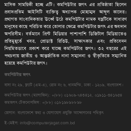
মাসিক সাময়িকী হচ্ছে এটি। কমপিউটার জগৎ এর প্রতিষ্ঠাতা ছিলেন
প্রবাদপ্রতিম আইসিটি ব্যক্তিত্ব অধ্যাপক মোহাম্মদ আব্দুল কাদের।
প্রথাগত সাংবাদিকতার ঊর্ধ্বে উঠে কমপিউটার নামক যন্ত্রটিকে সাধারণ
মানুষের কাছে পরিচিত করে তোলার ক্ষেত্রে কমপিউটার জগৎ এর অবদান
অপরিসীম। বর্তমানে প্রিন্ট মিডিয়ার পাশাপাশি ডিজিটাল মিডিয়াতেও
প্রতিমুহূর্তে খবর, প্রোডাক্ট রিভিউ, সাক্ষাৎকার এবং প্রতিবেদন
নিয়মিতভাবে প্রকাশ করে যাচ্ছে কমপিউটার জগৎ। ৩২ বছরের এই
পথচলায় জাতীয় ও আন্তর্জাতিক নানা সম্মাননা ও স্বীকৃতিতে সম্মানিত
হয়েছে কমপিউটার জগৎ।
কমপিউটার
জগৎ
বাসা নং ২৯, ফ্ল্যাট (এম-এ), রোড নং ৬, ধানমন্ডি, ঢাকা - ১২০৯, বাংলাদেশ।
কমপিউটার জগৎ (ম্যাগাজিন): +(৮৮) ০১৬০৯-৭৪৩৪১২, ০১৯১১-৩৪১৬৫৪
কমজগৎ টেকনোলজিস: +(৮৮) ০১৮১৯৮৯৮৮৯৮
স্লোগান: বাংলাদেশে তথ্য ও যোগাযোগ প্রযুক্তি আন্দোলনের পথিকৃৎ
ই-মেইল:
info@computerjagat.com.bd