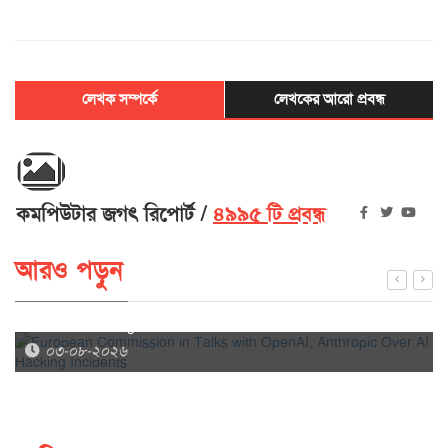
লেখক সম্পর্কে
লেখকের আরো প্রবন্ধ
কমপিউটার জগৎ রিপোর্ট
৪৯৯৫ টি প্রবন্ধ
আরও পড়ুন
European Commission in Talks with OpenAI, Anthropic
Over AI Hacking Incidents
০৩-০৮-২০২৬