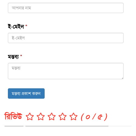
ই-মেইল
*
মন্তব্য
*
মন্তব্য প্রকাশ করুন
রিভিউ
( ০ / ৫ )