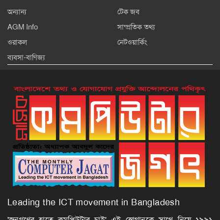
অন্যান্য
টেক জব
AGM Info
সাম্প্রতিক তথ্য
ওরাকল
নেটওয়ার্কিং
ব্যবসা-বাণিজ্য
Leading the ICT movement in Bangladesh
'জনগণের হাতে কমপিউটার চাই' এই স্লোগানকে সাথে নিয়ে ১৯৯১