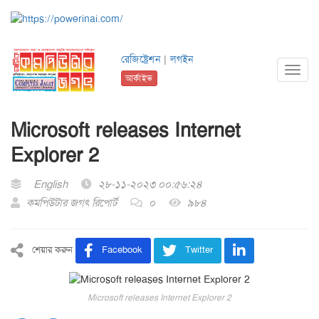
রেজিষ্ট্রেশন
|
লগইন
Toggl
আর্কাইভ
navig
Microsoft releases Internet
Explorer 2
English
২৮-১১-২০২৩ ০০:৫৬:২৪
কমপিউটার জগৎ রিপোর্ট
০
৯৮৪
শেয়ার করুন
Facebook
Twitter
Microsoft releases Internet Explorer 2