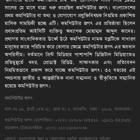
সালের মে মাসে যাত্রা শুরু করেছিল কমপিউটার জগৎ। বাংলাদেশের
প্রথম কমপিউটার বা তথ্য ও যোগাযোগ প্রযুক্তিবিষয়ক নিয়মিত প্রকাশিত
মাসিক সাময়িকী হচ্ছে এটি। কমপিউটার জগৎ এর প্রতিষ্ঠাতা ছিলেন
প্রবাদপ্রতিম আইসিটি ব্যক্তিত্ব অধ্যাপক মোহাম্মদ আব্দুল কাদের।
প্রথাগত সাংবাদিকতার ঊর্ধ্বে উঠে কমপিউটার নামক যন্ত্রটিকে সাধারণ
মানুষের কাছে পরিচিত করে তোলার ক্ষেত্রে কমপিউটার জগৎ এর অবদান
অপরিসীম। বর্তমানে প্রিন্ট মিডিয়ার পাশাপাশি ডিজিটাল মিডিয়াতেও
প্রতিমুহূর্তে খবর, প্রোডাক্ট রিভিউ, সাক্ষাৎকার এবং প্রতিবেদন
নিয়মিতভাবে প্রকাশ করে যাচ্ছে কমপিউটার জগৎ। ৩২ বছরের এই
পথচলায় জাতীয় ও আন্তর্জাতিক নানা সম্মাননা ও স্বীকৃতিতে সম্মানিত
হয়েছে কমপিউটার জগৎ।
কমপিউটার
জগৎ
বাসা নং ২৯, ফ্ল্যাট (এম-এ), রোড নং ৬, ধানমন্ডি, ঢাকা - ১২০৯, বাংলাদেশ।
কমপিউটার জগৎ (ম্যাগাজিন): +(৮৮) ০১৬০৯-৭৪৩৪১২, ০১৯১১-৩৪১৬৫৪
কমজগৎ টেকনোলজিস: +(৮৮) ০১৮১৯৮৯৮৮৯৮
স্লোগান: বাংলাদেশে তথ্য ও যোগাযোগ প্রযুক্তি আন্দোলনের পথিকৃৎ