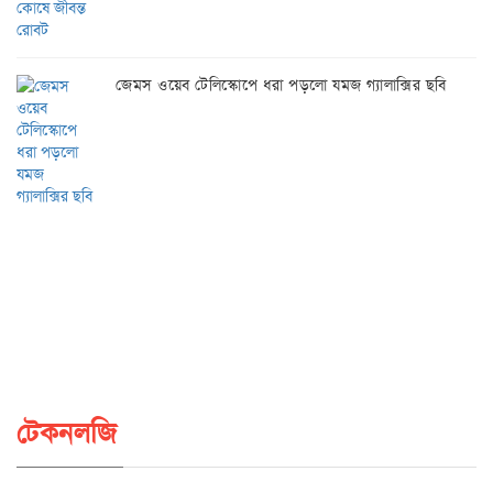
জেমস ওয়েব টেলিস্কোপে ধরা পড়লো যমজ গ্যালাক্সির ছবি
টেকনলজি