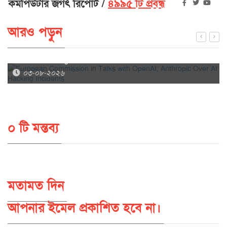
কমপিউটার জগৎ রিপোর্ট
৪৯৯৫ টি প্রবন্ধ
আরও পড়ুন
European Commission in Talks with OpenAI, Anthropic
Over AI Hacking Incidents
০৩-০৮-২০২৬
০ টি মন্তব্য
মতামত দিন
আপনার ইমেল প্রকাশিত হবে না।