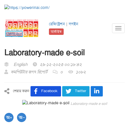
রেজিষ্ট্রেশন
|
লগইন
Toggl
আর্কাইভ
navig
Laboratory-made e-soil
English
২৯-১২-২০২৩ ০০:১৮:৪২
কমপিউটার জগৎ রিপোর্ট
০
১০৮২
শেয়ার করুন
Facebook
Twitter
Laboratory-made e-soil