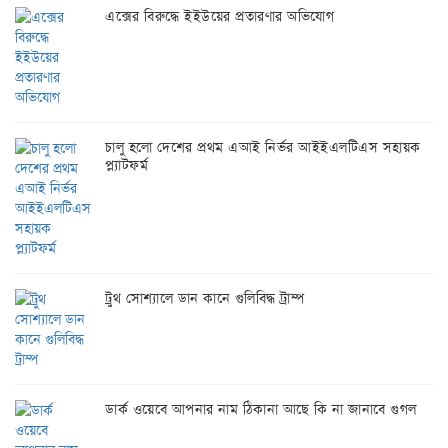
এক্সের বিরুদ্ধে ইইউয়ের প্রতারণার অভিযোগ
চালু হলো দেশের প্রথম এআই নির্ভর আইইএলটিএস সহায়ক
প্ল্যাটফর্ম
ট্রুথ সোশ্যালে ডান কানে গুলিবিদ্ধ ট্রাম্প
ডার্ক ওয়েবে আপনার নাম ঠিকানা আছে কি না জানাবে গুগল