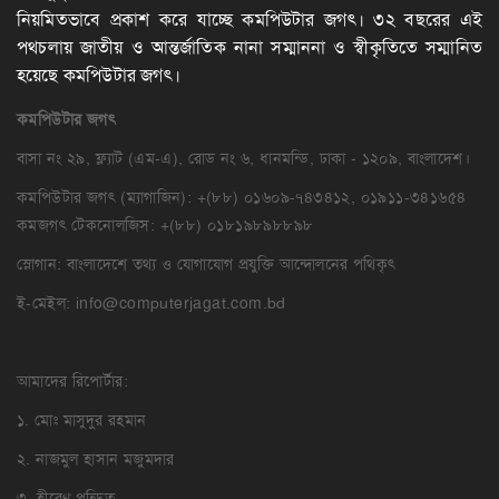
নিয়মিতভাবে প্রকাশ করে যাচ্ছে কমপিউটার জগৎ। ৩২ বছরের এই
পথচলায় জাতীয় ও আন্তর্জাতিক নানা সম্মাননা ও স্বীকৃতিতে সম্মানিত
হয়েছে কমপিউটার জগৎ।
কমপিউটার
জগৎ
বাসা নং ২৯, ফ্ল্যাট (এম-এ), রোড নং ৬, ধানমন্ডি, ঢাকা - ১২০৯, বাংলাদেশ।
কমপিউটার জগৎ (ম্যাগাজিন): +(৮৮) ০১৬০৯-৭৪৩৪১২, ০১৯১১-৩৪১৬৫৪
কমজগৎ টেকনোলজিস: +(৮৮) ০১৮১৯৮৯৮৮৯৮
স্লোগান: বাংলাদেশে তথ্য ও যোগাযোগ প্রযুক্তি আন্দোলনের পথিকৃৎ
ই-মেইল:
info@computerjagat.com.bd
আমাদের রিপোর্টার:
১. মোঃ মাসুদুর রহমান
২. নাজমুল হাসান মজুমদার
৩. হীরেণ পন্ডিত