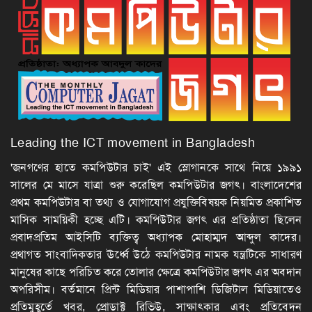
Leading the ICT movement in Bangladesh
'জনগণের হাতে কমপিউটার চাই' এই স্লোগানকে সাথে নিয়ে ১৯৯১
সালের মে মাসে যাত্রা শুরু করেছিল কমপিউটার জগৎ। বাংলাদেশের
প্রথম কমপিউটার বা তথ্য ও যোগাযোগ প্রযুক্তিবিষয়ক নিয়মিত প্রকাশিত
মাসিক সাময়িকী হচ্ছে এটি। কমপিউটার জগৎ এর প্রতিষ্ঠাতা ছিলেন
প্রবাদপ্রতিম আইসিটি ব্যক্তিত্ব অধ্যাপক মোহাম্মদ আব্দুল কাদের।
প্রথাগত সাংবাদিকতার ঊর্ধ্বে উঠে কমপিউটার নামক যন্ত্রটিকে সাধারণ
মানুষের কাছে পরিচিত করে তোলার ক্ষেত্রে কমপিউটার জগৎ এর অবদান
অপরিসীম। বর্তমানে প্রিন্ট মিডিয়ার পাশাপাশি ডিজিটাল মিডিয়াতেও
প্রতিমুহূর্তে খবর, প্রোডাক্ট রিভিউ, সাক্ষাৎকার এবং প্রতিবেদন