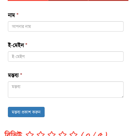
নাম
*
ই-মেইল
*
মন্তব্য
*
মন্তব্য প্রকাশ করুন
রিভিউ
( ০ / ৫ )