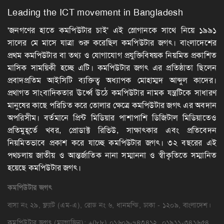
Leading the ICT movement in Bangladesh
'জনগণের হাতে কমপিউটার চাই' এই স্লোগানকে সাথে নিয়ে ১৯৯১
সালের মে মাসে যাত্রা শুরু করেছিল কমপিউটার জগৎ। বাংলাদেশের
প্রথম কমপিউটার বা তথ্য ও যোগাযোগ প্রযুক্তিবিষয়ক নিয়মিত প্রকাশিত
মাসিক সাময়িকী হচ্ছে এটি। কমপিউটার জগৎ এর প্রতিষ্ঠাতা ছিলেন
প্রবাদপ্রতিম আইসিটি ব্যক্তিত্ব অধ্যাপক মোহাম্মদ আব্দুল কাদের।
প্রথাগত সাংবাদিকতার ঊর্ধ্বে উঠে কমপিউটার নামক যন্ত্রটিকে সাধারণ
মানুষের কাছে পরিচিত করে তোলার ক্ষেত্রে কমপিউটার জগৎ এর অবদান
অপরিসীম। বর্তমানে প্রিন্ট মিডিয়ার পাশাপাশি ডিজিটাল মিডিয়াতেও
প্রতিমুহূর্তে খবর, প্রোডাক্ট রিভিউ, সাক্ষাৎকার এবং প্রতিবেদন
নিয়মিতভাবে প্রকাশ করে যাচ্ছে কমপিউটার জগৎ। ৩২ বছরের এই
পথচলায় জাতীয় ও আন্তর্জাতিক নানা সম্মাননা ও স্বীকৃতিতে সম্মানিত
হয়েছে কমপিউটার জগৎ।
কমপিউটার
জগৎ
বাসা নং ২৯, ফ্ল্যাট (এম-এ), রোড নং ৬, ধানমন্ডি, ঢাকা - ১২০৯, বাংলাদেশ।
কমপিউটার জগৎ (ম্যাগাজিন): +(৮৮) ০১৬০৯-৭৪৩৪১২, ০১৯১১-৩৪১৬৫৪