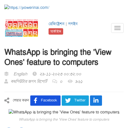
রেজিষ্ট্রেশন
|
লগইন
Toggl
আর্কাইভ
navig
WhatsApp is bringing the 'View
Ones' feature to computers
English
২৯-১১-২০২৩ ০০:৩২:০০
কমপিউটার জগৎ রিপোর্ট
০
৯৬১
শেয়ার করুন
Facebook
Twitter
WhatsApp is bringing the 'View Ones' feature to computers