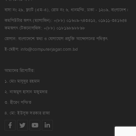
বাসা নং ২৯, ফ্ল্যাট (এম-এ), রোড নং ৬, ধানমন্ডি, ঢাকা - ১২০৯, বাংলাদেশ।
কমপিউটার জগৎ (ম্যাগাজিন): +(৮৮) ০১৬০৯-৭৪৩৪১২, ০১৯১১-৩৪১৬৫৪
কমজগৎ টেকনোলজিস: +(৮৮) ০১৮১৯৮৯৮৮৯৮
স্লোগান: বাংলাদেশে তথ্য ও যোগাযোগ প্রযুক্তি আন্দোলনের পথিকৃৎ
ই-মেইল:
info@computerjagat.com.bd
আমাদের রিপোর্টার:
১. মোঃ মাসুদুর রহমান
২. নাজমুল হাসান মজুমদার
৩. হীরেণ পন্ডিত
৪. মো: ইউসুফ সরকার রাজা