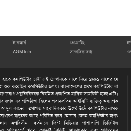
ই-কমার্স
প্রোগ্রামিং
ইন
AGM Info
সাম্প্রতিক তথ্য
ও
 হাতে কমপিউটার চাই' এই স্লোগানকে সাথে নিয়ে ১৯৯১ সালের মে
ত্রা শুরু করেছিল কমপিউটার জগৎ। বাংলাদেশের প্রথম কমপিউটার বা
োগাযোগ প্রযুক্তিবিষয়ক নিয়মিত প্রকাশিত মাসিক সাময়িকী হচ্ছে এটি।
 জগৎ এর প্রতিষ্ঠাতা ছিলেন প্রবাদপ্রতিম আইসিটি ব্যক্তিত্ব অধ্যাপক
দ আব্দুল কাদের। প্রথাগত সাংবাদিকতার ঊর্ধ্বে উঠে কমপিউটার নামক
কে সাধারণ মানুষের কাছে পরিচিত করে তোলার ক্ষেত্রে কমপিউটার জগৎ
ন অপরিসীম। বর্তমানে প্রিন্ট মিডিয়ার পাশাপাশি ডিজিটাল
েও প্রতিমুহূর্তে খবর, প্রোডাক্ট রিভিউ, সাক্ষাৎকার এবং প্রতিবেদন