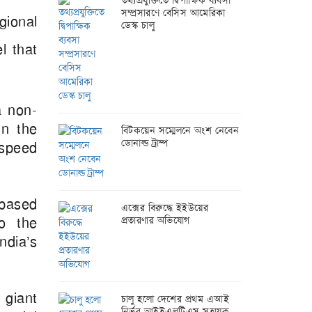
তথ্যপ্রযুক্তিতে দ্বিপাক্ষিক ব্যবসা
সম্প্রসারণে বেসিস আমেরিকা
ional
ডেস্ক চালু
l that
a non-
in the
বিটকয়েন সম্মেলনে অংশ নেবেন
ডোনাল্ড ট্রাম্প
 speed
-based
এক্সের বিরুদ্ধে ইইউয়ের
o the
প্রতারণার অভিযোগ
ndia’s
 giant
চালু হলো দেশের প্রথম এআই
নির্ভর আইইএলটিএস সহায়ক