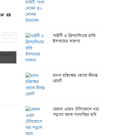
আইটি ও ফ্রিল্যান্সিংয়ে রাফি
ইসলামের সাফল্য
ing
Bangladesh joins the historical
aptops
celebration of ‘50 Years of the
Inter-minist
Internet’
Meeting hel
২২-০৫-২০২৪
Preparation 
১৫-০২-২০
Future
মানব মস্তিষ্কের কোষে জীবন্ত
রোবট
জেমস ওয়েব টেলিস্কোপে ধরা
পড়লো যমজ গ্যালাক্সির ছবি