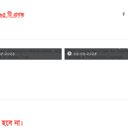
৫ টি প্রবন্ধ
ke, Screenshot Manipulation,
MSI Unveils Next-Gen AI+ Gam
 Future of Media Trust
and Business & Productivity L
০৫-২০২৬
০৬-০৬-২০২৪
 হবে না।