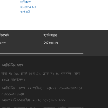
্টারনেট
হার্ডওয়্যার
রাকল
নেটওয়ার্কিং
কমপিউটার
জগৎ
বাসা নং ২৯, ফ্ল্যাট (এম-এ), রোড নং ৬, ধানমন্ডি, ঢাকা -
১২০৯, বাংলাদেশ।
কমপিউটার জগৎ (ম্যাগাজিন): +(৮৮) ০১৬০৯-৭৪৩৪১২,
০১৯১১-৩৪১৬৫৪
কমজগৎ টেকনোলজিস: +(৮৮) ০১৮১৯৮৯৮৮৯৮