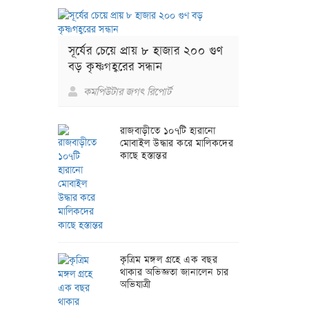
সূর্যের চেয়ে প্রায় ৮ হাজার ২০০ গুণ
বড় কৃষ্ণগহ্বরের সন্ধান
কমপিউটার জগৎ রিপোর্ট
রাজবাড়ীতে ১০৭টি হারানো
মোবাইল উদ্ধার করে মালিকদের
কাছে হস্তান্তর
কৃত্রিম মঙ্গল গ্রহে এক বছর
থাকার অভিজ্ঞতা জানালেন চার
অভিযাত্রী