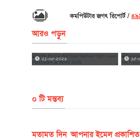
কমপিউটার জগৎ রিপোর্ট
৪৯৯
আরও পড়ুন
AHM Bazlur Rahman Named High-
Deepfa
Talks with
Level Participant at WSIS 2026
and the
AI Hacking
২১-০৫-২০২৬
১৫-
০ টি মন্তব্য
মতামত দিন
আপনার ইমেল প্রকাশিত