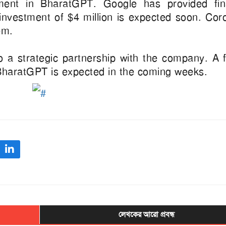
ent in BharatGPT. Google has provided fina
 investment of $4 million is expected soon. Cor
em.
to a strategic partnership with the company. A 
BharatGPT is expected in the coming weeks.
লেখকের আরো প্রবন্ধ