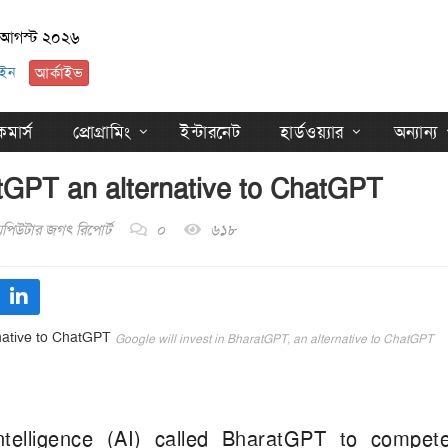
 আগস্ট ২০২৬
ইন
আর্কাইভ
মার্স
প্রোগ্রামিং
ইন্টারনেট
হার্ডওয়্যার
অন্যান্য
atGPT an alternative to ChatGPT
পিউটার জগৎ রিপোর্ট
০
৬১৮
Google will invest in BharatGPT, an alternative to ChatGPT
intelligence (AI) called BharatGPT to compet