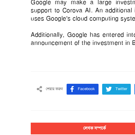
Google may make a large investm
support to Corova AI. An additional
uses Google's cloud computing syst
Additionally, Google has entered in
announcement of the investment in 
শেয়ার করুন
Facebook
Twitter
লেখক সম্পর্কে