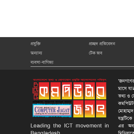
প্রযুক্তি
প্রচ্ছদ প্রতিবেদন
অন্যান্য
টেক জব
ব্যবসা-বাণিজ্য
'জনগণের
মাসে যা
তথ্য ও য
কমপিউটার
মোহাম্ম
যন্ত্রটি
Leading the ICT movement in
এর অবদা
Bangladesh
মিডিয়াত