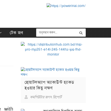
টেক জব
হোয়াটসঅ্যাপ অ্যাকাউন্ট হ্যাকড
হওয়ার কিছু লক্ষণ
কমপিউটার জগৎ রিপোর্ট
e with