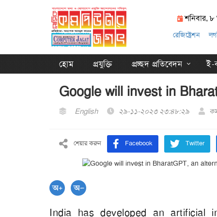
শনিবার, ৮
রেজিষ্ট্রেশন
লগ
হোম
প্রযুক্তি
প্রচ্ছদ প্রতিবেদন
ই-ক
Google will invest in Bhar
English
২৯-১১-২০২৩ ২৩:৪৮:২৯
কম
শেয়ার করুন
Facebook
Twitter
India has developed an artificial 