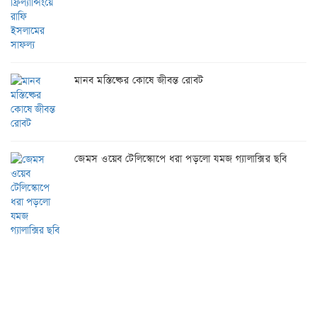
মানব মস্তিষ্কের কোষে জীবন্ত রোবট
জেমস ওয়েব টেলিস্কোপে ধরা পড়লো যমজ গ্যালাক্সির ছবি