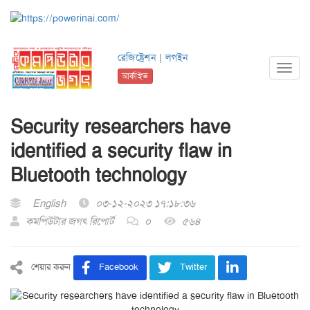
রেজিষ্ট্রেশন
|
লগইন
Toggl
আর্কাইভ
navig
Security researchers have
identified a security flaw in
Bluetooth technology
English
০৩-১২-২০২৩ ১৭:১৮:৩৬
কমপিউটার জগৎ রিপোর্ট
০
৫৬৪
শেয়ার করুন
Facebook
Twitter