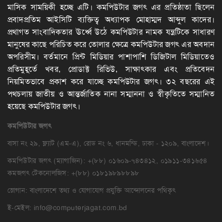
মাসিক সাময়িকী হচ্ছে এটি। কমপিউটার জগৎ এর প্রতিষ্ঠাতা ছিলেন
প্রবাদপ্রতিম আইসিটি ব্যক্তিত্ব অধ্যাপক মোহাম্মদ আব্দুল কাদের।
প্রথাগত সাংবাদিকতার ঊর্ধ্বে উঠে কমপিউটার নামক যন্ত্রটিকে সাধারণ
মানুষের কাছে পরিচিত করে তোলার ক্ষেত্রে কমপিউটার জগৎ এর অবদান
অপরিসীম। বর্তমানে প্রিন্ট মিডিয়ার পাশাপাশি ডিজিটাল মিডিয়াতেও
প্রতিমুহূর্তে খবর, প্রোডাক্ট রিভিউ, সাক্ষাৎকার এবং প্রতিবেদন
নিয়মিতভাবে প্রকাশ করে যাচ্ছে কমপিউটার জগৎ। ৩২ বছরের এই
পথচলায় জাতীয় ও আন্তর্জাতিক নানা সম্মাননা ও স্বীকৃতিতে সম্মানিত
হয়েছে কমপিউটার জগৎ।
কমপিউটার
জগৎ
বাসা নং ২৯, ফ্ল্যাট (এম-এ), রোড নং ৬, ধানমন্ডি, ঢাকা - ১২০৯, বাংলাদেশ।
কমপিউটার জগৎ (ম্যাগাজিন): +(৮৮) ০১৬০৯-৭৪৩৪১২, ০১৯১১-৩৪১৬৫৪
কমজগৎ টেকনোলজিস: +(৮৮) ০১৮১৯৮৯৮৮৯৮
স্লোগান: বাংলাদেশে তথ্য ও যোগাযোগ প্রযুক্তি আন্দোলনের পথিকৃৎ
ই-মেইল:
info@computerjagat.com.bd