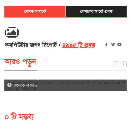
লেখক সম্পর্কে
লেখকের আরো প্রবন্ধ
কমপিউটার জগৎ রিপোর্ট
৪৯৯৫ টি প্রবন্ধ
আরও পড়ুন
European Commission in Talks with OpenAI, Anthropic
Over AI Hacking Incidents
০৩-০৮-২০২৬
০ টি মন্তব্য