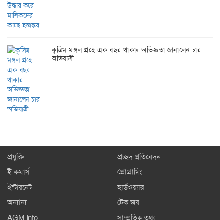
কৃত্রিম মঙ্গল গ্রহে এক বছর থাকার অভিজ্ঞতা জানালেন চার
অভিযাত্রী
প্রযুক্তি
প্রচ্ছদ প্রতিবেদন
ই-কমার্স
প্রোগ্রামিং
ইন্টারনেট
হার্ডওয়্যার
অন্যান্য
টেক জব
AGM Info
সাম্প্রতিক তথ্য