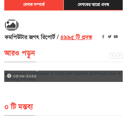
লেখক সম্পর্কে
লেখকের আরো প্রবন্ধ
কমপিউটার জগৎ রিপোর্ট
৪৯৯৫ টি প্রবন্ধ
আরও পড়ুন
European Commission in Talks with OpenAI, Anthropic
Over AI Hacking Incidents
০৩-০৮-২০২৬
০ টি মন্তব্য