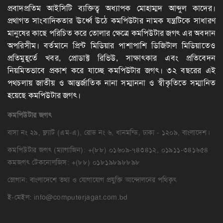
প্রবাদপ্রতিম আইসিটি ব্যক্তিত্ব অধ্যাপক মোহাম্মদ আব্দুল কাদের।
প্রথাগত সাংবাদিকতার ঊর্ধ্বে উঠে কমপিউটার নামক যন্ত্রটিকে সাধারণ
মানুষের কাছে পরিচিত করে তোলার ক্ষেত্রে কমপিউটার জগৎ এর অবদান
অপরিসীম। বর্তমানে প্রিন্ট মিডিয়ার পাশাপাশি ডিজিটাল মিডিয়াতেও
প্রতিমুহূর্তে খবর, প্রোডাক্ট রিভিউ, সাক্ষাৎকার এবং প্রতিবেদন
নিয়মিতভাবে প্রকাশ করে যাচ্ছে কমপিউটার জগৎ। ৩২ বছরের এই
পথচলায় জাতীয় ও আন্তর্জাতিক নানা সম্মাননা ও স্বীকৃতিতে সম্মানিত
হয়েছে কমপিউটার জগৎ।
কমপিউটার
জগৎ
বাসা নং ২৯, ফ্ল্যাট (এম-এ), রোড নং ৬, ধানমন্ডি, ঢাকা - ১২০৯, বাংলাদেশ।
কমপিউটার জগৎ (ম্যাগাজিন): +(৮৮) ০১৬০৯-৭৪৩৪১২, ০১৯১১-৩৪১৬৫৪
কমজগৎ টেকনোলজিস: +(৮৮) ০১৮১৯৮৯৮৮৯৮
স্লোগান: বাংলাদেশে তথ্য ও যোগাযোগ প্রযুক্তি আন্দোলনের পথিকৃৎ
ই-মেইল:
info@computerjagat.com.bd