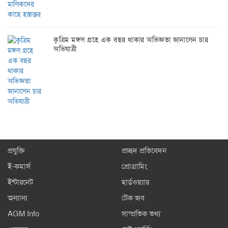
কৃত্রিম মঙ্গল গ্রহে এক বছর থাকার অভিজ্ঞতা জানালেন চার
অভিযাত্রী
প্রযুক্তি
প্রচ্ছদ প্রতিবেদন
ই-কমার্স
প্রোগ্রামিং
ইন্টারনেট
হার্ডওয়্যার
অন্যান্য
টেক জব
AGM Info
সাম্প্রতিক তথ্য