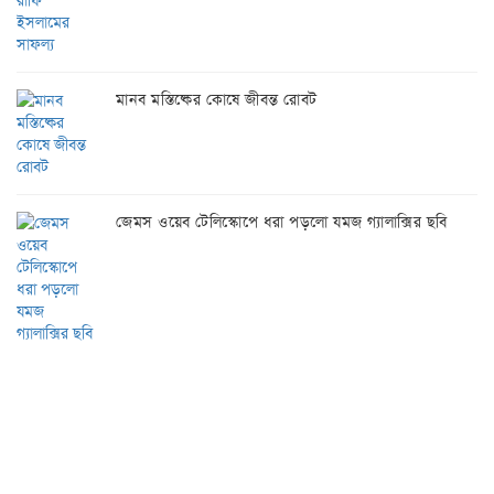
মানব মস্তিষ্কের কোষে জীবন্ত রোবট
জেমস ওয়েব টেলিস্কোপে ধরা পড়লো যমজ গ্যালাক্সির ছবি