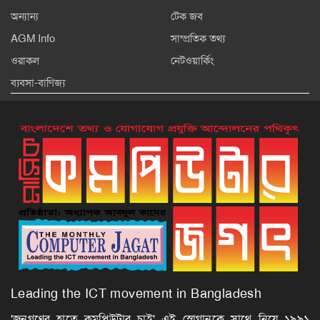
অন্যান্য
টেক জব
AGM Info
সাম্প্রতিক তথ্য
ওরাকল
নেটওয়ার্কিং
ব্যবসা-বাণিজ্য
Leading the ICT movement in Bangladesh
'জনগণের হাতে কমপিউটার চাই' এই স্লোগানকে সাথে নিয়ে ১৯৯১