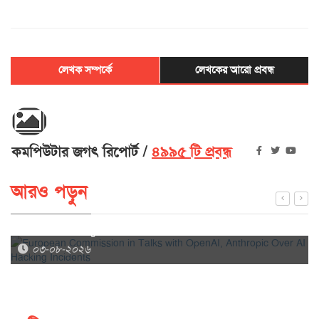
লেখক সম্পর্কে
লেখকের আরো প্রবন্ধ
কমপিউটার জগৎ রিপোর্ট
৪৯৯৫ টি প্রবন্ধ
আরও পড়ুন
European Commission in Talks with OpenAI, Anthropic
Over AI Hacking Incidents
০৩-০৮-২০২৬