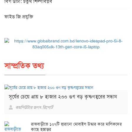
বিগ ডাটা: চতুর্থ শিল্পবিপ্লব
ফাইভ জি প্রযুক্তি
সাম্প্রতিক তথ্য
সূর্যের চেয়ে প্রায় ৮ হাজার ২০০ গুণ বড় কৃষ্ণগহ্বরের সন্ধান
কমপিউটার জগৎ রিপোর্ট
রাজবাড়ীতে ১০৭টি হারানো মোবাইল উদ্ধার করে মালিকদের
কাছে হস্তান্তর