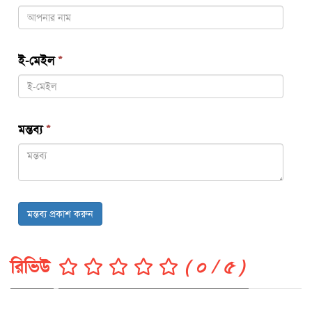
ই-মেইল
*
মন্তব্য
*
মন্তব্য প্রকাশ করুন
রিভিউ
( ০ / ৫ )