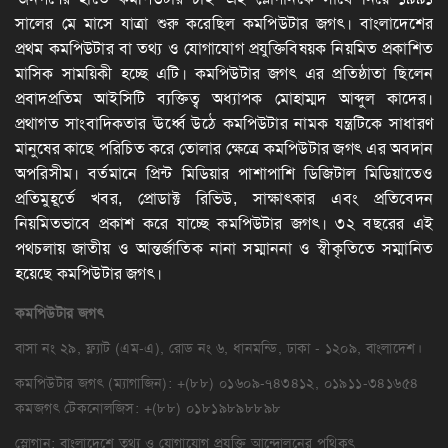
সালের মে মাসে যাত্রা শুরু করেছিল কমপিউটার জগৎ। বাংলাদেশের
প্রথম কমপিউটার বা তথ্য ও যোগাযোগ প্রযুক্তিবিষয়ক নিয়মিত প্রকাশিত
মাসিক সাময়িকী হচ্ছে এটি। কমপিউটার জগৎ এর প্রতিষ্ঠাতা ছিলেন
প্রবাদপ্রতিম আইসিটি ব্যক্তিত্ব অধ্যাপক মোহাম্মদ আব্দুল কাদের।
প্রথাগত সাংবাদিকতার ঊর্ধ্বে উঠে কমপিউটার নামক যন্ত্রটিকে সাধারণ
মানুষের কাছে পরিচিত করে তোলার ক্ষেত্রে কমপিউটার জগৎ এর অবদান
অপরিসীম। বর্তমানে প্রিন্ট মিডিয়ার পাশাপাশি ডিজিটাল মিডিয়াতেও
প্রতিমুহূর্তে খবর, প্রোডাক্ট রিভিউ, সাক্ষাৎকার এবং প্রতিবেদন
নিয়মিতভাবে প্রকাশ করে যাচ্ছে কমপিউটার জগৎ। ৩২ বছরের এই
পথচলায় জাতীয় ও আন্তর্জাতিক নানা সম্মাননা ও স্বীকৃতিতে সম্মানিত
হয়েছে কমপিউটার জগৎ।
কমপিউটার
জগৎ
বাসা নং ২৯, ফ্ল্যাট (এম-এ), রোড নং ৬, ধানমন্ডি, ঢাকা - ১২০৯, বাংলাদেশ।
কমপিউটার জগৎ (ম্যাগাজিন): +(৮৮) ০১৬০৯-৭৪৩৪১২, ০১৯১১-৩৪১৬৫৪
কমজগৎ টেকনোলজিস: +(৮৮) ০১৮১৯৮৯৮৮৯৮
স্লোগান: বাংলাদেশে তথ্য ও যোগাযোগ প্রযুক্তি আন্দোলনের পথিকৃৎ