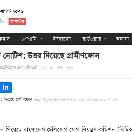
 আগস্ট ২০২৬
ইন
আর্কাইভ
মার্স
প্রোগ্রামিং
ইন্টারনেট
হার্ডওয়্যার
অন্যান্য
ে নোটিশ; উত্তর দিয়েছে গ্রামীণফোন
কমপিউটার জগৎ রিপোর্ট
০
৭৫৪
কলড্রপ ইস্যুতে রবি-বাংলালিংককে নোটিশ; উত্তর দিয়েছে গ্রামীণফোন
ানে গিয়েছে বাংলাদেশ টেলিযোগাযোগ নিয়ন্ত্রণ কমিশন (বিট