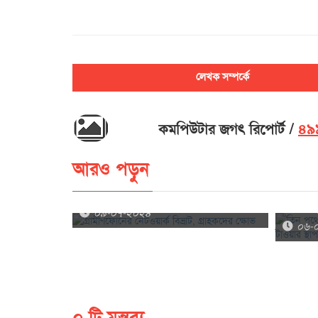
লেখক সম্পর্কে
কমপিউটার জগৎ রিপোর্ট
৪৯৯
আরও পড়ুন
৩০ হাজারের
তিন পথে
গ্রামীণফোনের নেটওয়ার্ক বিভ্রাট, গ্রাহকদের ক্ষোভ
টাওয়ার স্
০৯-০৭-২০২৪
০৬-
০ টি মন্তব্য