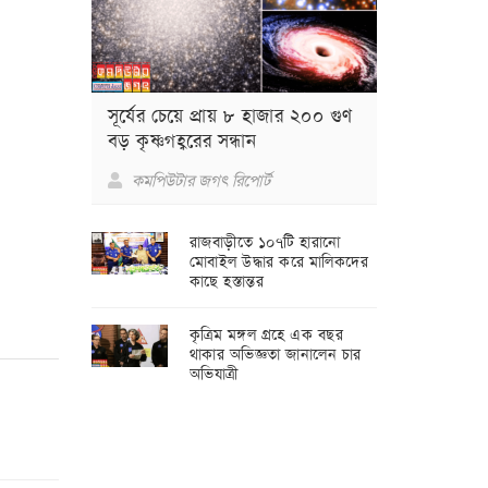
সূর্যের চেয়ে প্রায় ৮ হাজার ২০০ গুণ
বড় কৃষ্ণগহ্বরের সন্ধান
কমপিউটার জগৎ রিপোর্ট
রাজবাড়ীতে ১০৭টি হারানো
মোবাইল উদ্ধার করে মালিকদের
কাছে হস্তান্তর
কৃত্রিম মঙ্গল গ্রহে এক বছর
থাকার অভিজ্ঞতা জানালেন চার
অভিযাত্রী