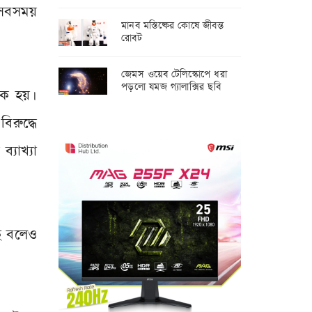
সবসময়
মানব মস্তিষ্কের কোষে জীবন্ত
রোবট
জেমস ওয়েব টেলিস্কোপে ধরা
পড়লো যমজ গ্যালাক্সির ছবি
ক হয়।
িরুদ্ধে
্যাখ্যা
ছে বলেও