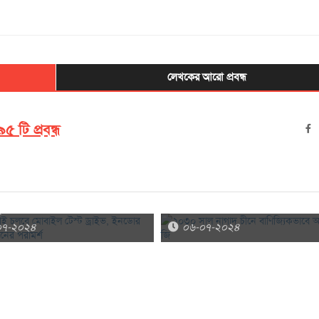
লেখকের আরো প্রবন্ধ
৫ টি প্রবন্ধ
ই চলবে মোবাইল টেস্ট ড্রাইভ, ইনডোর
২০৩০ সাল নাগাদ চীনে বাণিজ্যিকভাবে
থাপনের পরামর্শ
৬-জি
০৭-২০২৪
০৬-০৭-২০২৪