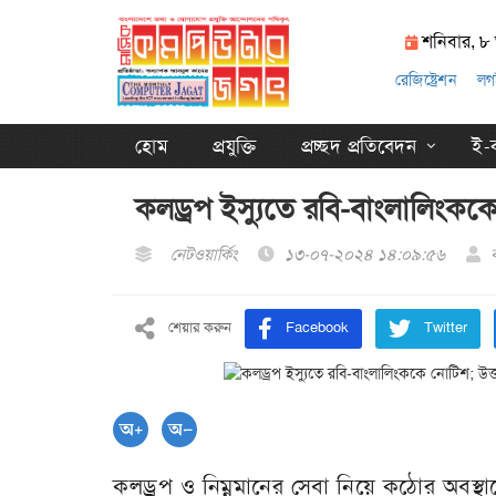
শনিবার, ৮
রেজিষ্ট্রেশন
লগ
হোম
প্রযুক্তি
প্রচ্ছদ প্রতিবেদন
ই-ক
কলড্রপ ইস্যুতে রবি-বাংলালিংকক
নেটওয়ার্কিং
১৩-০৭-২০২৪ ১৪:০৯:৫৬
শেয়ার করুন
Facebook
Twitter
কলড্রপ ও নিম্নমানের সেবা নিয়ে কঠোর অবস্থ