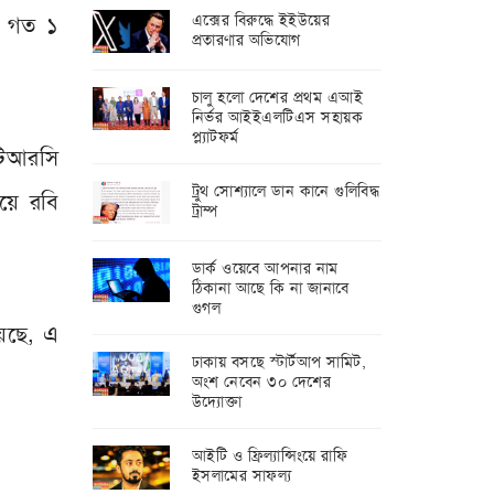
এক্সের বিরুদ্ধে ইইউয়ের
ে গত ১
প্রতারণার অভিযোগ
চালু হলো দেশের প্রথম এআই
নির্ভর আইইএলটিএস সহায়ক
প্ল্যাটফর্ম
িটিআরসি
ট্রুথ সোশ্যালে ডান কানে গুলিবিদ্ধ
য়ে রবি
ট্রাম্প
ডার্ক ওয়েবে আপনার নাম
ঠিকানা আছে কি না জানাবে
গুগল
য়েছে, এ
ঢাকায় বসছে স্টার্টআপ সামিট,
অংশ নেবেন ৩০ দেশের
উদ্যোক্তা
আইটি ও ফ্রিল্যান্সিংয়ে রাফি
ইসলামের সাফল্য