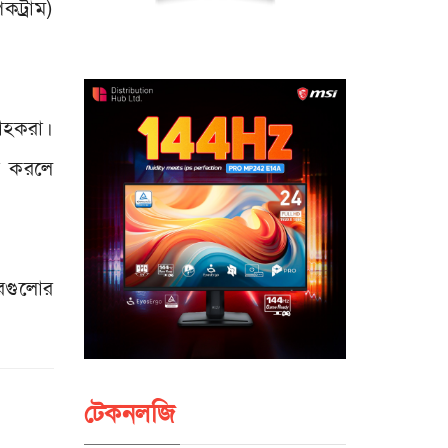
ট্রাম)
রাহকরা।
না করলে
টরগুলোর
টেকনলজি