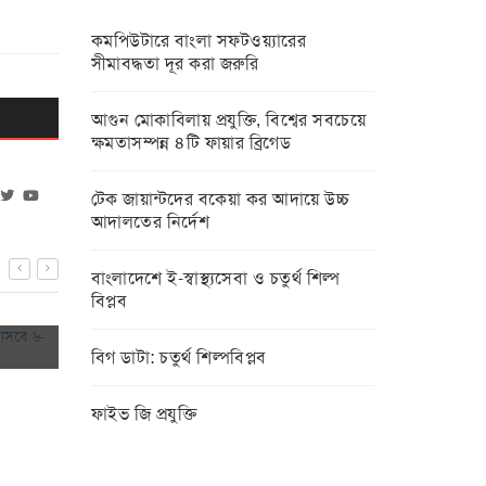
কমপিউটারে বাংলা সফটওয়্যারের
সীমাবদ্ধতা দূর করা জরুরি
আগুন মোকাবিলায় প্রযুক্তি, বিশ্বের সবচেয়ে
ক্ষমতাসম্পন্ন ৪টি ফায়ার ব্রিগেড
টেক জায়ান্টদের বকেয়া কর আদায়ে উচ্চ
আদালতের নির্দেশ
বাংলাদেশে ই-স্বাস্থ্যসেবা ও চতুর্থ শিল্প
 আসবে
২০২৯ নাগাদ বিশ
বিপ্লব
কলড্রপ নিয়ে জিপি-কে শোকজ, প্রতিবেদন দিতে
কোটি ছাড়াবে
৩ সপ্তাহ সময় পেলো বিটিসিএল, টেলিটক,
০২-০৭-২০
বিগ ডাটা: চতুর্থ শিল্পবিপ্লব
টেশিস ও ডাক বিভাগ
০৩-০৭-২০২৪
ফাইভ জি প্রযুক্তি