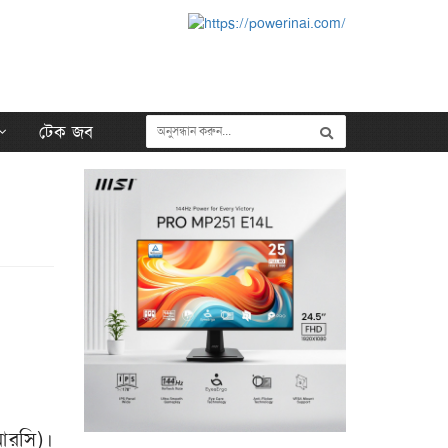
টেক জব
িআরসি)।