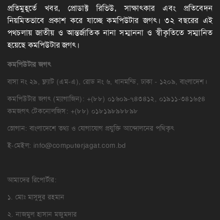
প্রতিমুহূর্তে খবর, প্রোডাক্ট রিভিউ, সাক্ষাৎকার এবং প্রতিবেদন
নিয়মিতভাবে প্রকাশ করে যাচ্ছে কমপিউটার জগৎ। ৩২ বছরের এই
পথচলায় জাতীয় ও আন্তর্জাতিক নানা সম্মাননা ও স্বীকৃতিতে সম্মানিত
হয়েছে কমপিউটার জগৎ।
কমপিউটার
জগৎ
বাসা নং ২৯, ফ্ল্যাট (এম-এ), রোড নং ৬, ধানমন্ডি, ঢাকা - ১২০৯, বাংলাদেশ।
কমপিউটার জগৎ (ম্যাগাজিন): +(৮৮) ০১৬০৯-৭৪৩৪১২, ০১৯১১-৩৪১৬৫৪
কমজগৎ টেকনোলজিস: +(৮৮) ০১৮১৯৮৯৮৮৯৮
স্লোগান: বাংলাদেশে তথ্য ও যোগাযোগ প্রযুক্তি আন্দোলনের পথিকৃৎ
ই-মেইল:
info@computerjagat.com.bd
আমাদের রিপোর্টার:
১. মোঃ মাসুদুর রহমান
২. নাজমুল হাসান মজুমদার