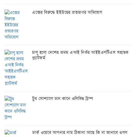
এক্সের বিরুদ্ধে ইইউয়ের প্রতারণার অভিযোগ
চালু হলো দেশের প্রথম এআই নির্ভর আইইএলটিএস সহায়ক
প্ল্যাটফর্ম
ট্রুথ সোশ্যালে ডান কানে গুলিবিদ্ধ ট্রাম্প
ডার্ক ওয়েবে আপনার নাম ঠিকানা আছে কি না জানাবে গুগল