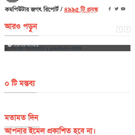
কমপিউটার জগৎ রিপোর্ট
৪৯৯৫ টি প্রবন্ধ
আরও পড়ুন
লেনোভো আইডিয়াপ্যাড ১ ১৫এএমএন৭ বাজারে
০৬-০৮-২০২৬
০ টি মন্তব্য
মতামত দিন
আপনার ইমেল প্রকাশিত হবে না।