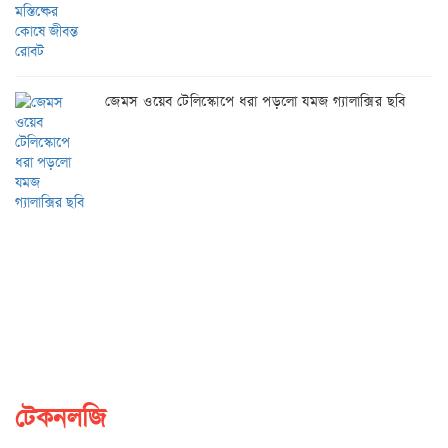
জেমস ওয়েব টেলিস্কোপে ধরা পড়লো যমজ গ্যালাক্সির ছবি
টেকনলজি