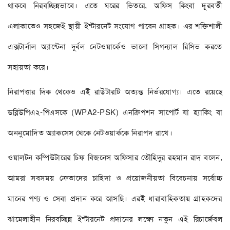
থাকবে নিরবচ্ছিন্নভাবে। এতে ঘরের ভিতরে, অফিস কিংবা দূরবর্তী
এলাকাতেও সহজেই স্থায়ী ইন্টারনেট সংযোগ পাবেন গ্রাহক। এর শক্তিশালী
এক্সটার্নাল অ্যান্টেনা দুর্বল নেটওয়ার্কেও ভালো সিগন্যাল রিসিভ করতে
সহায়তা করে।
নিরাপত্তার দিক থেকেও এই রাউটারটি অত্যন্ত নির্ভরযোগ্য। এতে রয়েছে
ডব্লিউপিএ২-পিএসকে (WPA2-PSK) এনক্রিপশন সাপোর্ট যা হ্যাকিং বা
অননুমোদিত অ্যাকসেস থেকে নেটওয়ার্ককে নিরাপদ রাখে।
ওয়ালটন কম্পিউটারের চিফ বিজনেস অফিসার তৌহিদুর রহমান রাদ বলেন,
আমরা সবসময় ক্রেতাদের চাহিদা ও প্রয়োজনীয়তা বিবেচনায় সর্বোচ্চ
মানের পণ্য ও সেবা প্রদান করে আসছি। এরই ধারাবাহিকতায় গ্রাহকদের
ঝামেলাহীন নিরবচ্ছিন্ন ইন্টারনেট প্রদানের লক্ষ্যে নতুন এই রিচার্জেবল