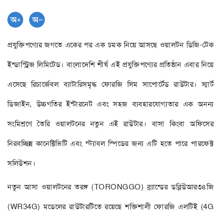
প্রযুক্তিপণ্যের জগতে একের পর এক চমক নিয়ে আসছে ওয়ালটন ডিজি-টেক
ইন্ডাস্ট্রিজ লিমিটেড। বাংলাদেশি শীর্ষ এই প্রযুক্তিপণ্যের প্রতিষ্ঠান এবার নিয়ে
এসেছে রিচার্জেবল ব্যাটারিসমৃদ্ধ ফোরজি সিম সাপোর্টেড রাউটার। স্মার্ট
ডিজাইন, উচ্চগতির ইন্টারনেট এবং সহজ ব্যবহারযোগ্যতার এক অনন্য
সংমিশ্রণে তৈরি ওয়ালটনের নতুন এই রাউটার। বাসা কিংবা অফিসের
নিরবচ্ছিন্ন কানেক্টিভিটি এবং স্ট্যাবল স্পিডের জন্য এটি হতে পারে পারফেক্ট
সলিউশন।
নতুন আসা ওয়ালটনের তরঙ্গ (TORONGGO) ব্র্যান্ডের ডব্লিউআর৩৪জি
(WR34G) মডেলের রাউটারটিতে রয়েছে শক্তিশালী ফোরজি এলটিই (4G