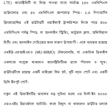
LTE) কানেক্টিভিটি যা দিয়ে পাওয়া যাবে সর্বোচ্চ ১৫০ এমবিপিএস
ডাউনলোড এবং ৫০ এমবিপিএস আপলোড স্পিড। ২.৪ গিগাহার্টস
ফ্রিকোয়েন্সির এই রাউটারটি ওয়াইফাই ট্রান্সমিশনে দিতে পারে ৩০০
এমবিপিএস পর্যন্ত স্পিড, যা অনলাইন স্ট্রিমিং, ভার্চুয়াল ক্লাস, অফিসিয়াল
মিটিং এবং অনলাইন গেমিংয়ের জন্য দারুণ উপযোগী। এতে ব্যবহৃত হয়েছে
এমইউ-এমআইএমও (MU-MIMO) টেকনোলজি, যা একাধিক ডিভাইস
একসাথে সংযুক্ত থাকলেও কানেক্টিভিটিকে রাখে স্ট্যাবল ও স্মুথ।
রাউটারটিতে রয়েছে একটি মাইক্রো সিম স্লট, দুটি ল্যান পোর্ট এবং একটি
ডিসি ইনপুট পোর্ট।
নতুন এই ডিভাইসটির অন্যতম বড় সুবিধা হলো এর বিল্ট-ইন ৪০০০
এমএএইচ রিচার্জেবল ব্যাটারি। ফলে বিদ্যুৎ না থাকলেও রাউটার চলতে