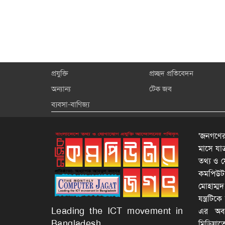
প্রযুক্তি
প্রচ্ছদ প্রতিবেদন
অন্যান্য
টেক জব
ব্যবসা-বাণিজ্য
'জনগণের
মাসে যা
তথ্য ও য
কমপিউটার
মোহাম্ম
যন্ত্রটি
Leading the ICT movement in
এর অবদা
Bangladesh
মিডিয়াত