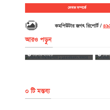
লেখক সম্পর্কে
কমপিউটার জগৎ রিপোর্ট
৪৯৯
আরও পড়ুন
লেনোভো আইডিয়াপ্যাড ১ ১৫এএমএন৭ বাজারে
শাওমির নত
০৬-০৮-২০২৬
০৬-
০ টি মন্তব্য