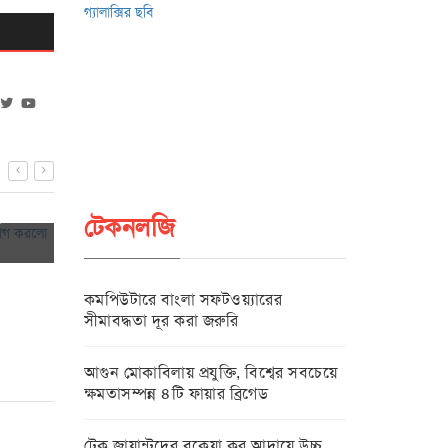
যোগ
টেকনো ও গুগলে
ফিফা বিশ্বকাপ ২০২৬-এর উন্মাদনা নিয়ে এলো
আরও সহজলভ্য
টেকনলজি
Lenovo Yoga Slim 7i Ultra FIFA
১৮-০৬-২০
World Cup 26 Edition
১৮-০৬-২০২৬
কমপিউটারে বাংলা সফটওয়্যারের
সীমাবদ্ধতা দূর করা জরুরি
আগুন মোকাবিলায় প্রযুক্তি, বিশ্বের সবচেয়ে
ক্ষমতাসম্পন্ন ৪টি ফায়ার ব্রিগেড
টেক জায়ান্টদের বকেয়া কর আদায়ে উচ্চ