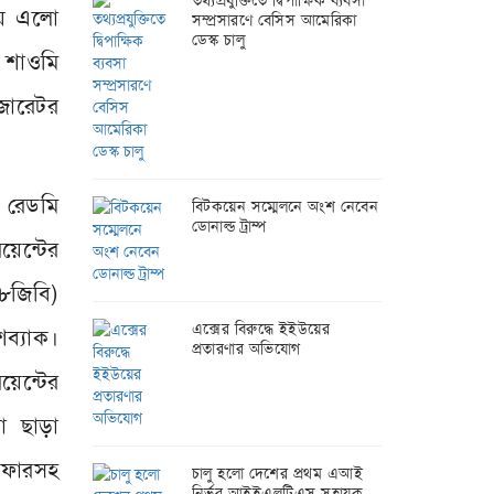
তথ্যপ্রযুক্তিতে দ্বিপাক্ষিক ব্যবসা
য়ে এলো
সম্প্রসারণে বেসিস আমেরিকা
ডেস্ক চালু
য় শাওমি
িজারেটর
 রেডমি
বিটকয়েন সম্মেলনে অংশ নেবেন
ডোনাল্ড ট্রাম্প
য়েন্টের
৮জিবি)
এক্সের বিরুদ্ধে ইইউয়ের
শব্যাক।
প্রতারণার অভিযোগ
েন্টের
ো ছাড়া
অফারসহ
চালু হলো দেশের প্রথম এআই
নির্ভর আইইএলটিএস সহায়ক