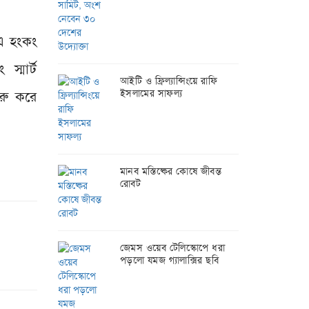
এ হংকং
্মার্ট
আইটি ও ফ্রিল্যান্সিংয়ে রাফি
ইসলামের সাফল্য
ুরু করে
মানব মস্তিষ্কের কোষে জীবন্ত
রোবট
জেমস ওয়েব টেলিস্কোপে ধরা
পড়লো যমজ গ্যালাক্সির ছবি