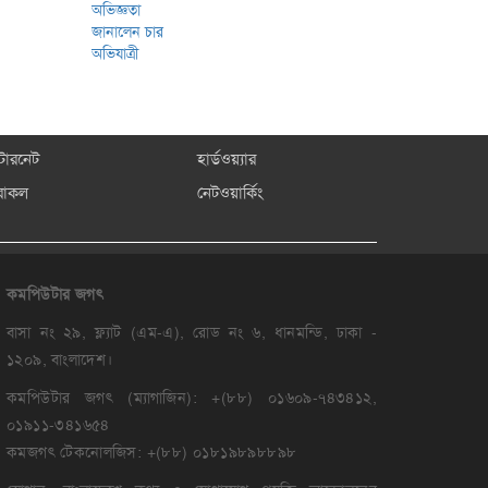
্টারনেট
হার্ডওয়্যার
রাকল
নেটওয়ার্কিং
কমপিউটার
জগৎ
বাসা নং ২৯, ফ্ল্যাট (এম-এ), রোড নং ৬, ধানমন্ডি, ঢাকা -
১২০৯, বাংলাদেশ।
কমপিউটার জগৎ (ম্যাগাজিন): +(৮৮) ০১৬০৯-৭৪৩৪১২,
০১৯১১-৩৪১৬৫৪
কমজগৎ টেকনোলজিস: +(৮৮) ০১৮১৯৮৯৮৮৯৮