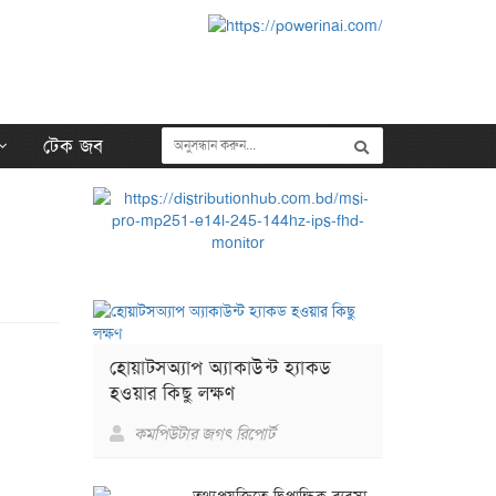
টেক জব
হোয়াটসঅ্যাপ অ্যাকাউন্ট হ্যাকড
হওয়ার কিছু লক্ষণ
কমপিউটার জগৎ রিপোর্ট