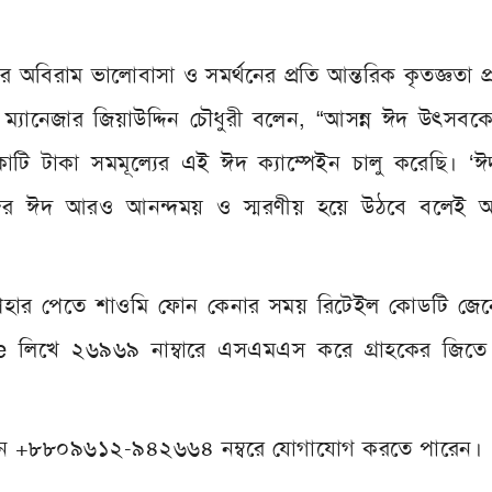
র অবিরাম ভালোবাসা ও সমর্থনের প্রতি আন্তরিক কৃতজ্ঞতা প
্রি ম্যানেজার জিয়াউদ্দিন চৌধুরী বলেন, “আসন্ন ঈদ উৎস
োটি টাকা সমমূল্যের এই ঈদ ক্যাম্পেইন চালু করেছি। ‘
ানদের ঈদ আরও আনন্দময় ও স্মরণীয় হয়ে উঠবে বলেই 
 উপহার পেতে শাওমি ফোন কেনার সময় রিটেইল কোডটি জেন
e লিখে ২৬৯৬৯ নাম্বারে এসএমএস করে গ্রাহকের জিতে
লাইনে +৮৮০৯৬১২-৯৪২৬৬৪ নম্বরে যোগাযোগ করতে পারেন।