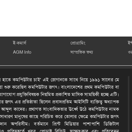
ই-কমার্স
প্রোগ্রামিং
ইন
AGM Info
সাম্প্রতিক তথ্য
ও
 হাতে কমপিউটার চাই' এই স্লোগানকে সাথে নিয়ে ১৯৯১ সালের মে
ত্রা শুরু করেছিল কমপিউটার জগৎ। বাংলাদেশের প্রথম কমপিউটার বা
োগাযোগ প্রযুক্তিবিষয়ক নিয়মিত প্রকাশিত মাসিক সাময়িকী হচ্ছে এটি।
 জগৎ এর প্রতিষ্ঠাতা ছিলেন প্রবাদপ্রতিম আইসিটি ব্যক্তিত্ব অধ্যাপক
দ আব্দুল কাদের। প্রথাগত সাংবাদিকতার ঊর্ধ্বে উঠে কমপিউটার নামক
কে সাধারণ মানুষের কাছে পরিচিত করে তোলার ক্ষেত্রে কমপিউটার জগৎ
ন অপরিসীম। বর্তমানে প্রিন্ট মিডিয়ার পাশাপাশি ডিজিটাল
েও প্রতিমুহূর্তে খবর, প্রোডাক্ট রিভিউ, সাক্ষাৎকার এবং প্রতিবেদন