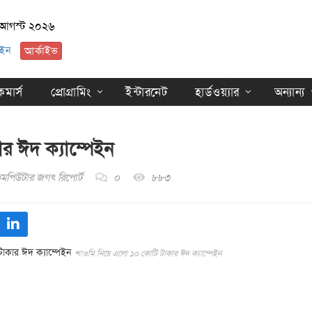
৭ আগস্ট ২০২৬
ইন
আর্কাইভ
মার্স
প্রোগ্রামিং
ইন্টারনেট
হার্ডওয়্যার
অন্যান্য
র ঈদ ক্যাম্পেইন
মপিউটার জগৎ রিপোর্ট
০
৮৮৩
শাওমি নিয়ে এলো ১০ কোটি টাকার ঈদ ক্যাম্পেইন