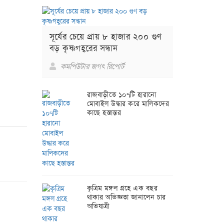
সূর্যের চেয়ে প্রায় ৮ হাজার ২০০ গুণ
বড় কৃষ্ণগহ্বরের সন্ধান
কমপিউটার জগৎ রিপোর্ট
রাজবাড়ীতে ১০৭টি হারানো
মোবাইল উদ্ধার করে মালিকদের
কাছে হস্তান্তর
কৃত্রিম মঙ্গল গ্রহে এক বছর
থাকার অভিজ্ঞতা জানালেন চার
অভিযাত্রী