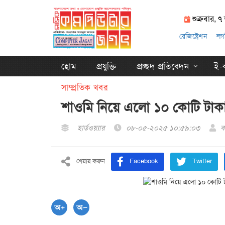
শুক্রবার, 
রেজিষ্ট্রেশন
লগ
হোম
প্রযুক্তি
প্রচ্ছদ প্রতিবেদন
ই-ক
সাম্প্রতিক খবর
শাওমি নিয়ে এলো ১০ কোটি টাকা
হার্ডওয়্যার
০৮-০৫-২০২৫ ১০:৫৯:০৩
ক
শেয়ার করুন
Facebook
Twitter