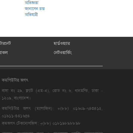
্টারনেট
হার্ডওয়্যার
রাকল
নেটওয়ার্কিং
কমপিউটার
জগৎ
বাসা নং ২৯, ফ্ল্যাট (এম-এ), রোড নং ৬, ধানমন্ডি, ঢাকা -
১২০৯, বাংলাদেশ।
কমপিউটার জগৎ (ম্যাগাজিন): +(৮৮) ০১৬০৯-৭৪৩৪১২,
০১৯১১-৩৪১৬৫৪
কমজগৎ টেকনোলজিস: +(৮৮) ০১৮১৯৮৯৮৮৯৮