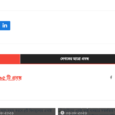
লেখকের আরো প্রবন্ধ
৫ টি প্রবন্ধ
 কাজ সহজ করবে ৫টি বিনামূল্যের
হোটেলের ওয়াই-ফাই ব্যবহারে সতর্কতার 
ল
মাইক্রোসফটের, বাড়ছে সাইবার হামলার ঝ
০৮-২০২৬
০৬-০৮-২০২৬