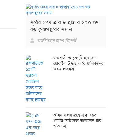
সূর্যের চেয়ে প্রায় ৮ হাজার ২০০ গুণ
বড় কৃষ্ণগহ্বরের সন্ধান
কমপিউটার জগৎ রিপোর্ট
রাজবাড়ীতে ১০৭টি হারানো
মোবাইল উদ্ধার করে মালিকদের
কাছে হস্তান্তর
কৃত্রিম মঙ্গল গ্রহে এক বছর
থাকার অভিজ্ঞতা জানালেন চার
অভিযাত্রী