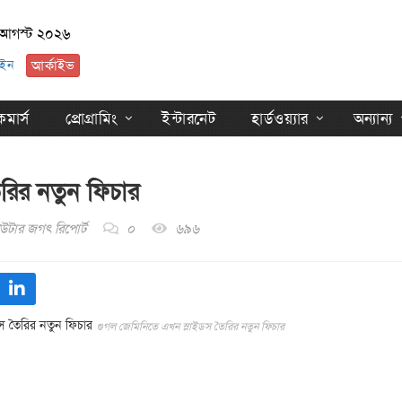
৭ আগস্ট ২০২৬
ইন
আর্কাইভ
মার্স
প্রোগ্রামিং
ইন্টারনেট
হার্ডওয়্যার
অন্যান্য
রির নতুন ফিচার
উটার জগৎ রিপোর্ট
০
৬৯৬
গুগল জেমিনিতে এখন স্লাইডস তৈরির নতুন ফিচার