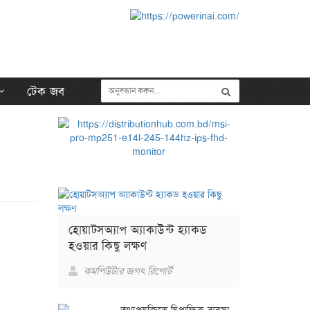
টেক জব
হোয়াটসঅ্যাপ অ্যাকাউন্ট হ্যাকড
হওয়ার কিছু লক্ষণ
কমপিউটার জগৎ রিপোর্ট