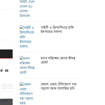
আইটি ও ফ্রিল্যান্সিংয়ে রাফি
ইসলামের সাফল্য
মানব মস্তিষ্কের কোষে জীবন্ত
রোবট
জেমস ওয়েব টেলিস্কোপে ধরা
স্মার্টফোনে জিপিএস যেভাবে নির্ভুল অবস্থান
পড়লো যমজ গ্যালাক্সির ছবি
পরামর্শ
এআই ও ক্লাউডের
জানায়
ুঁকি
ডলারের ক্লাবে অ
০৬-০৮-২০২৬
০৪-০৮-২০