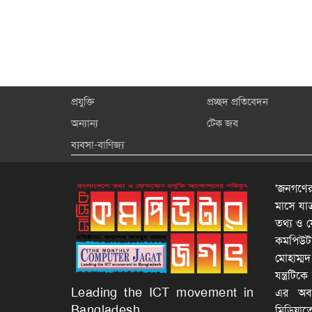
প্রযুক্তি
প্রচ্ছদ প্রতিবেদন
অন্যান্য
টেক জব
ব্যবসা-বাণিজ্য
'জনগণের
মাসে যা
তথ্য ও য
কমপিউটার
মোহাম্ম
যন্ত্রটি
Leading the ICT movement in
এর অবদা
Bangladesh
মিডিয়াত