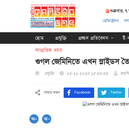
শুক্রবার, 
রেজিষ্ট্রেশন
লগ
হোম
প্রযুক্তি
প্রচ্ছদ প্রতিবেদন
ই-ক
সাম্প্রতিক খবর
গুগল জেমিনিতে এখন স্লাইডস তৈ
প্রযুক্তি
০২-১১-২০২৫ ১৫:৫৫:৫৪
কমপি
শেয়ার করুন
Facebook
Twitter