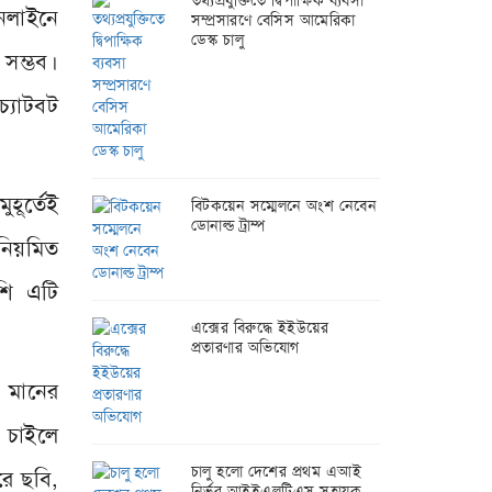
তথ্যপ্রযুক্তিতে দ্বিপাক্ষিক ব্যবসা
নলাইনে
সম্প্রসারণে বেসিস আমেরিকা
ডেস্ক চালু
 সম্ভব।
চ্যাটবট
হূর্তেই
বিটকয়েন সম্মেলনে অংশ নেবেন
ডোনাল্ড ট্রাম্প
 নিয়মিত
শি এটি
এক্সের বিরুদ্ধে ইইউয়ের
প্রতারণার অভিযোগ
 মানের
া চাইলে
চালু হলো দেশের প্রথম এআই
রে ছবি,
নির্ভর আইইএলটিএস সহায়ক