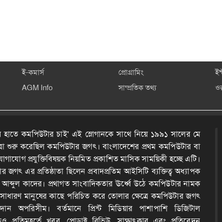
ই-কমার্স
প্রোগ্রামিং
ইন
AGM Info
সাম্প্রতিক তথ্য
ও
 হাতে কমপিউটার চাই' এই স্লোগানকে সাথে নিয়ে ১৯৯১ সালের মে
ত্রা শুরু করেছিল কমপিউটার জগৎ। বাংলাদেশের প্রথম কমপিউটার বা
োগাযোগ প্রযুক্তিবিষয়ক নিয়মিত প্রকাশিত মাসিক সাময়িকী হচ্ছে এটি।
 জগৎ এর প্রতিষ্ঠাতা ছিলেন প্রবাদপ্রতিম আইসিটি ব্যক্তিত্ব অধ্যাপক
দ আব্দুল কাদের। প্রথাগত সাংবাদিকতার ঊর্ধ্বে উঠে কমপিউটার নামক
কে সাধারণ মানুষের কাছে পরিচিত করে তোলার ক্ষেত্রে কমপিউটার জগৎ
ন অপরিসীম। বর্তমানে প্রিন্ট মিডিয়ার পাশাপাশি ডিজিটাল
েও প্রতিমুহূর্তে খবর, প্রোডাক্ট রিভিউ, সাক্ষাৎকার এবং প্রতিবেদন