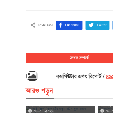
শেয়ার করুন
Facebook
Twitter
লেখক সম্পর্কে
কমপিউটার জগৎ রিপোর্ট
৪৯৯
আরও পড়ুন
এআই ‘স্লপ’ রিপোর্টের নতুন বাটন যুক্ত করল
দৈনন্দিন
লিংকডইন
এআই টু
০৬-০৮-২০২৬
০৬-