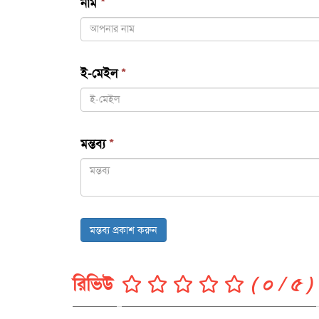
নাম
*
ই-মেইল
*
মন্তব্য
*
মন্তব্য প্রকাশ করুন
রিভিউ
( ০ / ৫ )