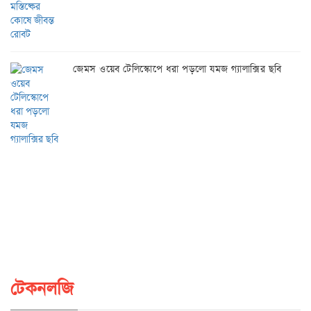
জেমস ওয়েব টেলিস্কোপে ধরা পড়লো যমজ গ্যালাক্সির ছবি
টেকনলজি