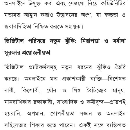
অনলাইনে উন্মুক্ত করা এবং সেগুলো নিয়ে কমিউনিটির
মতামত আহ্বান করাও উদ্ভাবনের অংশ, যা স্বচ্ছতা ও
জবাবদিহিতা নিশ্চিত করতে সহায়ক।
ডিজিটাল পরিসরে নতুন ঝুঁকি: নিরাপত্তা ও মর্যাদা
সুরক্ষার প্রয়োজনীয়তা
ডিজিটাল প্ল্যাটফর্মসমূহ নতুন ধরনের ঝুঁকিও তৈরি
করছে। অনলাইনে মত প্রকাশকারী ব্যক্তি—বিশেষত
নারী, কিশোরী, যৌন ও লিঙ্গ বৈচিত্র্যের মানুষ,
মানবাধিকার রক্ষাকারী, সাংবাদিক ও কর্মীবৃন্দ—প্রায়শই
হয়রানি, অপমান, গোপনীয়তা লঙ্ঘন ও অনলাইন
সহিংসতার শিকার হতে পারেন। একই সঙ্গে ব্যক্তিগত