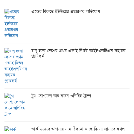
এক্সের বিরুদ্ধে ইইউয়ের প্রতারণার অভিযোগ
চালু হলো দেশের প্রথম এআই নির্ভর আইইএলটিএস সহায়ক
প্ল্যাটফর্ম
ট্রুথ সোশ্যালে ডান কানে গুলিবিদ্ধ ট্রাম্প
ডার্ক ওয়েবে আপনার নাম ঠিকানা আছে কি না জানাবে গুগল