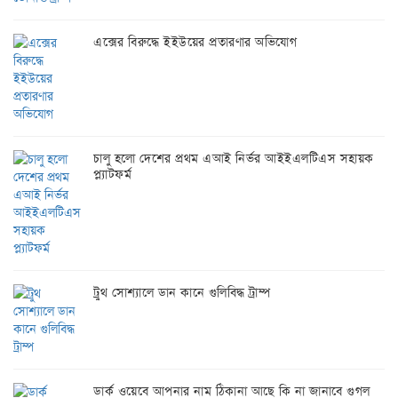
এক্সের বিরুদ্ধে ইইউয়ের প্রতারণার অভিযোগ
চালু হলো দেশের প্রথম এআই নির্ভর আইইএলটিএস সহায়ক
প্ল্যাটফর্ম
ট্রুথ সোশ্যালে ডান কানে গুলিবিদ্ধ ট্রাম্প
ডার্ক ওয়েবে আপনার নাম ঠিকানা আছে কি না জানাবে গুগল