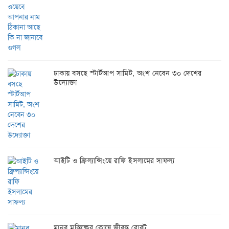
ঢাকায় বসছে স্টার্টআপ সামিট, অংশ নেবেন ৩০ দেশের
উদ্যোক্তা
আইটি ও ফ্রিল্যান্সিংয়ে রাফি ইসলামের সাফল্য
মানব মস্তিষ্কের কোষে জীবন্ত রোবট