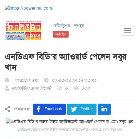
রেজিষ্ট্রেশন
|
লগইন
Toggl
আর্কাইভ
navig
এনডিএফ বিডি’র অ্যাওয়ার্ড পেলেন সবুর
খান
সাম্প্রতিক তথ্য
০২-০৩-২০২৪ ১৭:২৩:৪১
কমপিউটার জগৎ রিপোর্ট
০
৬২৫
শেয়ার করুন
Facebook
Twitter
এনডিএফ বিডি’র লাইফ টাইম অ্যাচিভমেন্ট অ্যাওয়ার্ড পেলেন ড. মোঃ সবুর খান