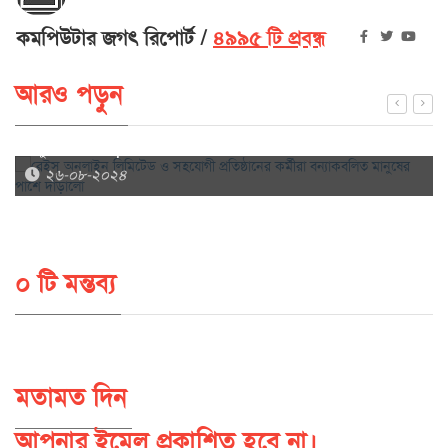
কমপিউটার জগৎ রিপোর্ট
৪৯৯৫ টি প্রবন্ধ
আরও পড়ুন
রেইস অনলাইন লিমিটেড ও সহযোগী প্রতিষ্ঠানের কর্মীরা বন্যাকবলিত
মানুষের পাশে দাঁড়ালো
২৬-০৮-২০২৪
০ টি মন্তব্য
মতামত দিন
আপনার ইমেল প্রকাশিত হবে না।