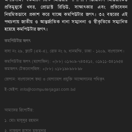
প্রতিমুহূর্তে খবর, প্রোডাক্ট রিভিউ, সাক্ষাৎকার এবং প্রতিবেদন
নিয়মিতভাবে প্রকাশ করে যাচ্ছে কমপিউটার জগৎ। ৩২ বছরের এই
পথচলায় জাতীয় ও আন্তর্জাতিক নানা সম্মাননা ও স্বীকৃতিতে সম্মানিত
হয়েছে কমপিউটার জগৎ।
কমপিউটার
জগৎ
বাসা নং ২৯, ফ্ল্যাট (এম-এ), রোড নং ৬, ধানমন্ডি, ঢাকা - ১২০৯, বাংলাদেশ।
কমপিউটার জগৎ (ম্যাগাজিন): +(৮৮) ০১৬০৯-৭৪৩৪১২, ০১৯১১-৩৪১৬৫৪
কমজগৎ টেকনোলজিস: +(৮৮) ০১৮১৯৮৯৮৮৯৮
স্লোগান: বাংলাদেশে তথ্য ও যোগাযোগ প্রযুক্তি আন্দোলনের পথিকৃৎ
ই-মেইল:
info@computerjagat.com.bd
আমাদের রিপোর্টার:
১. মোঃ মাসুদুর রহমান
২. নাজমুল হাসান মজুমদার