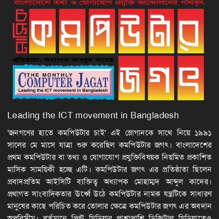
Leading the ICT movement in Bangladesh
'জনগণের হাতে কমপিউটার চাই' এই স্লোগানকে সাথে নিয়ে ১৯৯১
সালের মে মাসে যাত্রা শুরু করেছিল কমপিউটার জগৎ। বাংলাদেশের
প্রথম কমপিউটার বা তথ্য ও যোগাযোগ প্রযুক্তিবিষয়ক নিয়মিত প্রকাশিত
মাসিক সাময়িকী হচ্ছে এটি। কমপিউটার জগৎ এর প্রতিষ্ঠাতা ছিলেন
প্রবাদপ্রতিম আইসিটি ব্যক্তিত্ব অধ্যাপক মোহাম্মদ আব্দুল কাদের।
প্রথাগত সাংবাদিকতার ঊর্ধ্বে উঠে কমপিউটার নামক যন্ত্রটিকে সাধারণ
মানুষের কাছে পরিচিত করে তোলার ক্ষেত্রে কমপিউটার জগৎ এর অবদান
অপরিসীম। বর্তমানে প্রিন্ট মিডিয়ার পাশাপাশি ডিজিটাল মিডিয়াতেও