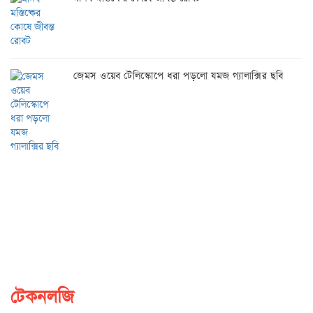
জেমস ওয়েব টেলিস্কোপে ধরা পড়লো যমজ গ্যালাক্সির ছবি
টেকনলজি