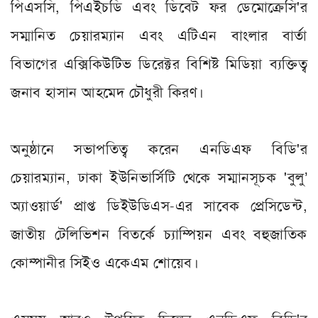
পিএসসি, পিএইচডি এবং ডিবেট ফর ডেমোক্রেসি'র
সম্মানিত চেয়ারম্যান এবং এটিএন বাংলার বার্তা
বিভাগের এক্সিকিউটিভ ডিরেক্টর বিশিষ্ট মিডিয়া ব্যক্তিত্ব
জনাব হাসান আহমেদ চৌধুরী কিরণ।
অনুষ্ঠানে সভাপতিত্ব করেন এনডিএফ বিডি'র
চেয়ারম্যান, ঢাকা ইউনিভার্সিটি থেকে সম্মানসূচক 'বুলু’
অ্যাওয়ার্ড' প্রাপ্ত ডিইউডিএস-এর সাবেক প্রেসিডেন্ট,
জাতীয় টেলিভিশন বিতর্কে চ্যাম্পিয়ন এবং বহুজাতিক
কোম্পানীর সিইও একেএম শোয়েব।