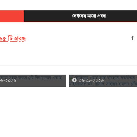
লেখকের আরো প্রবন্ধ
৫ টি প্রবন্ধ
 কাজ সহজ করবে ৫টি বিনামূল্যের
হোটেলের ওয়াই-ফাই ব্যবহারে সতর্কতার 
ল
মাইক্রোসফটের, বাড়ছে সাইবার হামলার ঝ
০৮-২০২৬
০৬-০৮-২০২৬