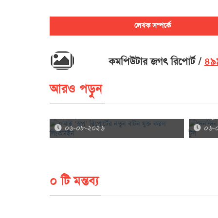
লেখক সম্পর্কে
কমপিউটার জগৎ রিপোর্ট
৪৯৯
আরও পড়ুন
এআই ‘স্লপ’ রিপোর্টের নতুন বাটন যুক্ত করল
দৈনন্দিন
লিংকডইন
এআই টু
০৬-০৮-২০২৬
০৬-
০ টি মন্তব্য