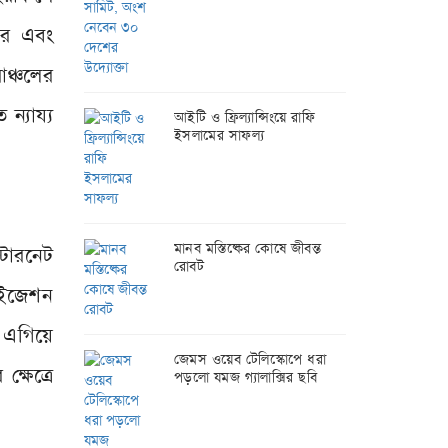
ধীর এবং
াঞ্চলের
ন্যায্য
আইটি ও ফ্রিল্যান্সিংয়ে রাফি
ইসলামের সাফল্য
মানব মস্তিষ্কের কোষে জীবন্ত
্টারনেট
রোবট
াইজেশন
 এগিয়ে
জেমস ওয়েব টেলিস্কোপে ধরা
্ষেত্রে
পড়লো যমজ গ্যালাক্সির ছবি