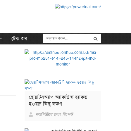
টেক জব
হোয়াটসঅ্যাপ অ্যাকাউন্ট হ্যাকড
হওয়ার কিছু লক্ষণ
কমপিউটার জগৎ রিপোর্ট