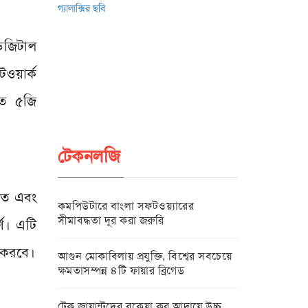
ডিজিটাল
টওয়ার্ক
তে ৫জি
টেকনলজি
রুত এবং
কমপিউটারে বাংলা সফটওয়্যারের
সীমাবদ্ধতা দূর করা জরুরি
্ণ। এটি
র করবে।
আগুন মোকাবিলায় প্রযুক্তি, বিশ্বের সবচেয়ে
ক্ষমতাসম্পন্ন ৪টি ফায়ার ব্রিগেড
টেক জায়ান্টদের বকেয়া কর আদায়ে উচ্চ