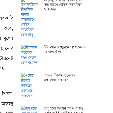
তথ্যপ্রযুক্তিতে দ্বিপাক্ষিক ব্যবসা
সম্প্রসারণে বেসিস আমেরিকা
ডেস্ক চালু
 সরকারি
ে। তবে,
র মুখে।
ৌঁছানোর
বিটকয়েন সম্মেলনে অংশ নেবেন
ডোনাল্ড ট্রাম্প
টারনেট
যায়।
এক্সের বিরুদ্ধে ইইউয়ের
প্রতারণার অভিযোগ
শিক্ষা,
অত্যন্ত
চালু হলো দেশের প্রথম এআই
নির্ভর আইইএলটিএস সহায়ক