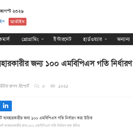
 আগস্ট ২০২৬
ইন
আর্কাইভ
মার্স
প্রোগ্রামিং
ইন্টারনেট
হার্ডওয়্যার
অন্যান্য
বহারকারীর জন্য ১০০ এমবিপিএস গতি নির্ধারণ
উটার জগৎ রিপোর্ট
০
১০২১
েট ব্যবহারকারীর জন্য ১০০ এমবিপিএস গতি নির্ধারণ করা উচিত