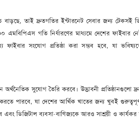
্রুত বাড়ছে, তাই দ্রুতগতির ইন্টারনেট সেবার জন্য টেকসই 
। ১০০ এমবিপিএস গতি নির্ধারণের মাধ্যমে দেশের ফাইবার নে
যে ফাইবার সংযোগ প্রতিষ্ঠা করা সম্ভব হবে, যা ভবিষ্য
তুন অর্থনৈতিক সুযোগ তৈরি করবে। উদ্ভাবনী প্রতিষ্ঠানগুলো দ্
ে পারবে, যা দেশের আর্থিক খাতের জন্য খুবই গুরুত্বপূর
রবে এবং ডিজিটাল ব্যবসা-বাণিজ্যকে আরও সাশ্রয়ী ও কার্যক