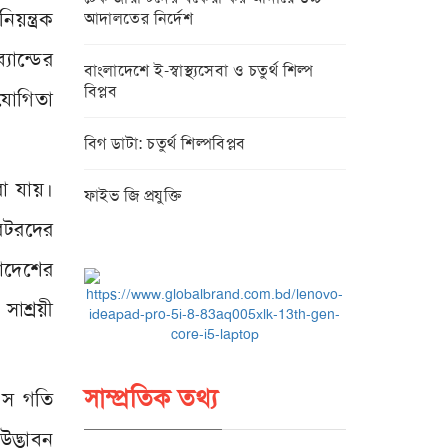
য়ন্ত্রক
আদালতের নির্দেশ
যান্ডের
বাংলাদেশে ই-স্বাস্থ্যসেবা ও চতুর্থ শিল্প
বিপ্লব
যোগিতা
বিগ ডাটা: চতুর্থ শিল্পবিপ্লব
রা যায়।
ফাইভ জি প্রযুক্তি
রেটরদের
াদেশের
সাশ্রয়ী
সাম্প্রতিক তথ্য
এস গতি
উদ্ভাবন