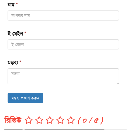
নাম
*
ই-মেইল
*
মন্তব্য
*
মন্তব্য প্রকাশ করুন
রিভিউ
( ০ / ৫ )