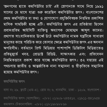
'জনগণের হাতে কমপিউটার চাই' এই স্লোগানকে সাথে নিয়ে ১৯৯১
সালের মে মাসে যাত্রা শুরু করেছিল কমপিউটার জগৎ। বাংলাদেশের
প্রথম কমপিউটার বা তথ্য ও যোগাযোগ প্রযুক্তিবিষয়ক নিয়মিত প্রকাশিত
মাসিক সাময়িকী হচ্ছে এটি। কমপিউটার জগৎ এর প্রতিষ্ঠাতা ছিলেন
প্রবাদপ্রতিম আইসিটি ব্যক্তিত্ব অধ্যাপক মোহাম্মদ আব্দুল কাদের।
প্রথাগত সাংবাদিকতার ঊর্ধ্বে উঠে কমপিউটার নামক যন্ত্রটিকে সাধারণ
মানুষের কাছে পরিচিত করে তোলার ক্ষেত্রে কমপিউটার জগৎ এর অবদান
অপরিসীম। বর্তমানে প্রিন্ট মিডিয়ার পাশাপাশি ডিজিটাল মিডিয়াতেও
প্রতিমুহূর্তে খবর, প্রোডাক্ট রিভিউ, সাক্ষাৎকার এবং প্রতিবেদন
নিয়মিতভাবে প্রকাশ করে যাচ্ছে কমপিউটার জগৎ। ৩২ বছরের এই
পথচলায় জাতীয় ও আন্তর্জাতিক নানা সম্মাননা ও স্বীকৃতিতে সম্মানিত
হয়েছে কমপিউটার জগৎ।
কমপিউটার
জগৎ
বাসা নং ২৯, ফ্ল্যাট (এম-এ), রোড নং ৬, ধানমন্ডি, ঢাকা - ১২০৯, বাংলাদেশ।
কমপিউটার জগৎ (ম্যাগাজিন): +(৮৮) ০১৬০৯-৭৪৩৪১২, ০১৯১১-৩৪১৬৫৪
কমজগৎ টেকনোলজিস: +(৮৮) ০১৮১৯৮৯৮৮৯৮