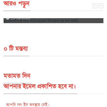
আরও পড়ুন
কমপিউটারে বাংলা সফটওয়্যারের সীমাবদ্ধতা দূর করা জরুরি
১০-০৯-২০২২
০ টি মন্তব্য
মতামত দিন
আপনার ইমেল প্রকাশিত হবে না।
আপনি লগ ইন অবস্থায় নেই।