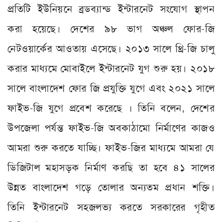
প্রতিটি ইউনিয়নে ব্রডব‌্যান্ড ইন্টারনেট সংযোগ স্থাপন
করা হয়েছে। দেশের ৯৮ ভাগ অঞ্চল ফোর-জি
নেটওয়ার্কের আওতায় এসেছে। ২০১৩ সালে থ্রি-জি চালু
করার মাধ‌্যমে মোবাইলে ইন্টারনেট যুগ শুরু হয়। ২০১৮
সালে বাংলাদেশ ফোর জি প্রযুক্তি যুগে এবং ২০২১ সালে
ফাইভ-জি যুগে প্রবেশ করেছে । তিনি বলেন, দেশের
উপজেলা পর্যন্ত ফাইভ-জি অবকাঠামো নির্মাণের কাজও
আমরা শুরু করতে যাচ্ছি। ফাইভ-জির মাধ‌্যমে আমরা যে
ডিজিটাল মহাসড়ক নির্মাণ করছি তা হবে ৪১ সালের
উন্নত বাংলাদেশ গড়ে তোলার অন‌্যতম প্রধান শক্তি।
তিনি ইন্টারনেট সহজলভ‌্য করতে সরকারের গৃহীত