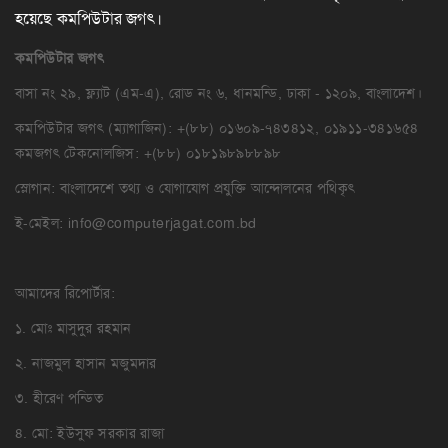
হয়েছে কমপিউটার জগৎ।
কমপিউটার
জগৎ
বাসা নং ২৯, ফ্ল্যাট (এম-এ), রোড নং ৬, ধানমন্ডি, ঢাকা - ১২০৯, বাংলাদেশ।
কমপিউটার জগৎ (ম্যাগাজিন): +(৮৮) ০১৬০৯-৭৪৩৪১২, ০১৯১১-৩৪১৬৫৪
কমজগৎ টেকনোলজিস: +(৮৮) ০১৮১৯৮৯৮৮৯৮
স্লোগান: বাংলাদেশে তথ্য ও যোগাযোগ প্রযুক্তি আন্দোলনের পথিকৃৎ
ই-মেইল:
info@computerjagat.com.bd
আমাদের রিপোর্টার:
১. মোঃ মাসুদুর রহমান
২. নাজমুল হাসান মজুমদার
৩. হীরেণ পন্ডিত
৪. মো: ইউসুফ সরকার রাজা